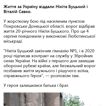
Життя за Україну віддали Нікіта Буцький і
Віталій Савко.
У жорсткому бою під населеним пунктом
Покровське Донецької області, ворог відібрав
життя 20-річного Нікіти Буцького. Про це 4
серпня повідомили у виконкомі Люботинської
міськраді.
"Нікіта Буцький закінчив гімназію №1, і в 2020
році підписав контракт на службу у Збройних
силах України. На війні з першого дня захищав
оборонні рубежі країни, але безжальний ворог
позбавив життя мужнього і рішучого воїна,
справжнього Героя", — розповіли там.
У героя залишилися батьки і брат.