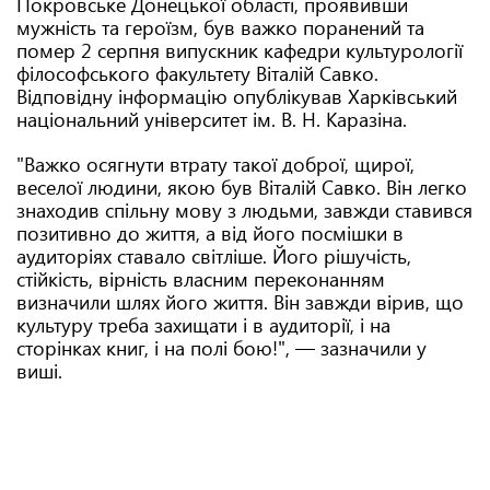
Покровське Донецької області, проявивши
мужність та героїзм, був важко поранений та
помер 2 серпня випускник кафедри культурології
філософського факультету Віталій Савко.
Відповідну інформацію опублікував Харківський
національний університет ім. В. Н. Каразіна.
"Важко осягнути втрату такої доброї, щирої,
веселої людини, якою був Віталій Савко. Він легко
знаходив спільну мову з людьми, завжди ставився
позитивно до життя, а від його посмішки в
аудиторіях ставало світліше. Його рішучість,
стійкість, вірність власним переконанням
визначили шлях його життя. Він завжди вірив, що
культуру треба захищати і в аудиторії, і на
сторінках книг, і на полі бою!", — зазначили у
виші.