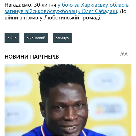
Нагадаємо, 30 липня
у бою за Харківську область
загинув військовослужбовець Олег Сабадаш
. До
війни він жив у Люботинській громаді.
війна
військовий
загинув