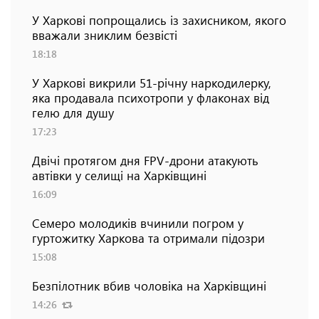
У Харкові попрощались із захисником, якого
вважали зниклим безвісті
18:18
У Харкові викрили 51-річну наркодилерку,
яка продавала психотропи у флаконах від
гелю для душу
17:23
Двічі протягом дня FPV-дрони атакують
автівки у селищі на Харківщині
16:09
Семеро молодиків вчинили погром у
гуртожитку Харкова та отримали підозри
15:08
Безпілотник вбив чоловіка на Харківщині
14:26