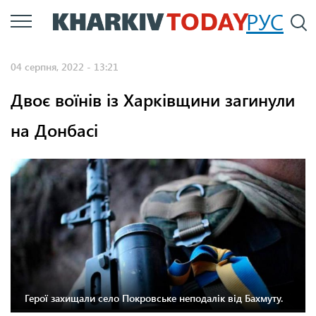
Перейти
РУС
П
до
основного
04 серпня, 2022 - 13:21
вмісту
Двоє воїнів із Харківщини загинули
на Донбасі
Герої захищали село Покровське неподалік від Бахмуту.