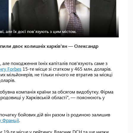
, але їх досі пов'язують з цим містом.
пили двоє колишніх харків'ян — Олександр
але походження їхніх капіталів пов'язують саме з
нгу Forbes
15-те місце зі статком у 465 млн. доларів.
их мільйонерів, не тільки нічого не втратив за місяці
доларів.
обувна компанія країни за обсягом видобутку. Фірма
родовищі у Харківській області", — пояснюють у
я початку бойових дій він разом із родиною залишив
у Франції
.
 19-те місце у рейтингу. Власник DCH та ще низки