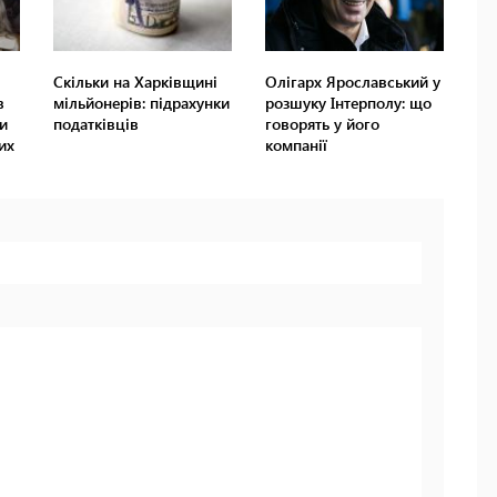
Скільки на Харківщині
Олігарх Ярославський у
в
мільйонерів: підрахунки
розшуку Інтерполу: що
и
податківців
говорять у його
их
компанії