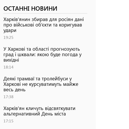
ОСТАННІ НОВИНИ
Харків’янин збирав для росіян дані
про військові об’єкти та коригував
удари
19:25
У Харкові та області прогнозують
град і шквали: якою буде погода у
вихідні
18:14
Деякі трамваї та тролейбуси у
Харкові не курсуватимуть майже
весь день
17:38
Харків'ян кличуть відсвяткувати
альтернативний День міста
17:15