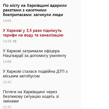
По місту на Харківщині вдарили
ракетами з касетними
боєприпасами: загинули люди
14:05
У Харкові у 3,5 рази піднімуть
тарифи на воду та каналізацію
13:20
У Харкові затримали офіцера
Нацгвардії за допомогу ухилянту
13:00
У Харкові сталася подвійна ДТП з
міським автобусом
12:42
Потяги на Харківщині через
безпекову ситуацію ходять зі
змінами
12:25