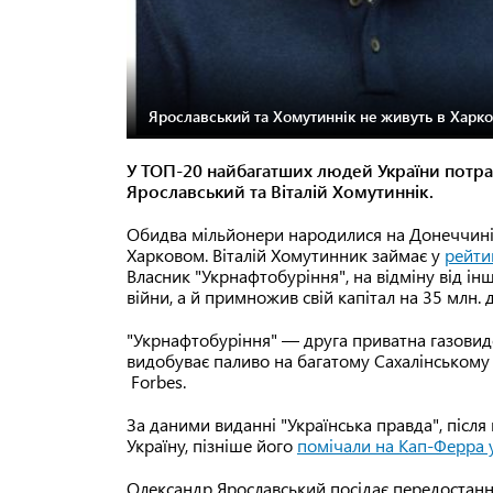
Ярославський та Хомутиннік не живуть в Харкові
У ТОП-20 найбагатших людей України потра
Ярославський та Віталій Хомутиннік.
Обидва мільйонери народилися на Донеччині, 
Харковом. Віталій Хомутинник займає у
рейти
Власник "Укрнафтобуріння", на відміну від інш
війни, а й примножив свій капітал на 35 млн. 
"Укрнафтобуріння" — друга приватна газовид
видобуває паливо на багатому Сахалінському 
Forbes.
За даними виданні "Українська правда", післ
Україну, пізніше його
помічали на Кап-Ферра 
Олександр Ярославський посідає передостаннє