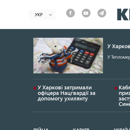
УКР
У Харков
У Тепломер
У Харкові затримали
Каб
офіцера Нацгвардії за
при
допомогу ухилянту
заст
Син