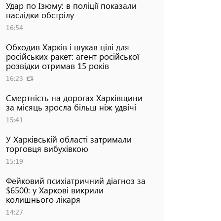
Удар по Ізюму: в поліції показали
наслідки обстрілу
16:54
Обходив Харків і шукав цілі для
російських ракет: агент російської
розвідки отримав 15 років
16:23
Смертність на дорогах Харківщини
за місяць зросла більш ніж удвічі
15:41
У Харківській області затримали
торговця вибухівкою
15:19
Фейковий психіатричний діагноз за
$6500: у Харкові викрили
колишнього лікаря
14:27