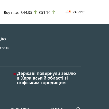
Buy rate:
$44.35
€51.10
24.59°C
up
up
цію
трати.
Державі повернули землю
в Харківській області зі
скіфським городищем