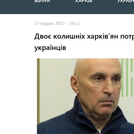
ВІЙНА
ХАРКІВ
УКРАЇ
Основная
навигация
27 грудня, 2022 - 16:12
Двоє колишніх харків'ян пот
українців