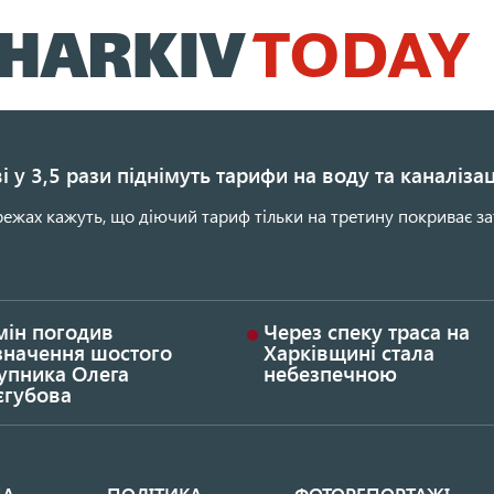
Перейти
до
основного
вмісту
і у 3,5 рази піднімуть тарифи на воду та каналіза
ежах кажуть, що діючий тариф тільки на третину покриває за
мін погодив
Через спеку траса на
значення шостого
Харківщині стала
упника Олега
небезпечною
єгубова