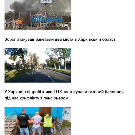
Ворог атакував ракетами два міста в Харківській області
У Харкові співробітники ТЦК застосували газовий балончик
під час конфлікту з пенсіонером