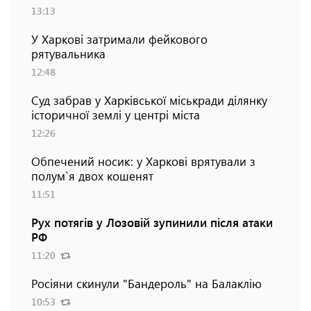
13:13
У Харкові затримали фейкового
рятувальника
12:48
Суд забрав у Харківської міськради ділянку
історичної землі у центрі міста
12:26
Обпечений носик: у Харкові врятували з
полум`я двох кошенят
11:51
Рух потягів у Лозовій зупинили після атаки
РФ
11:20
Росіяни скинули "Бандероль" на Балаклію
10:53