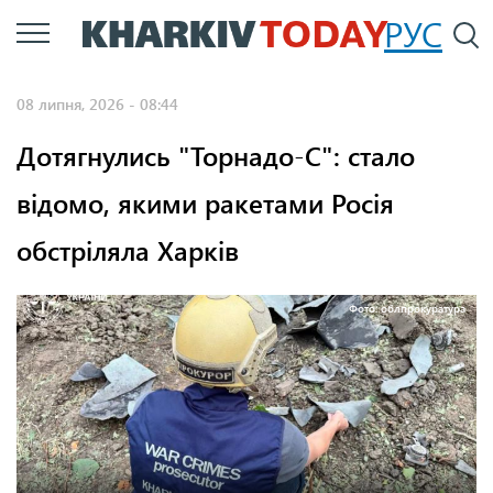
Перейти
РУС
П
до
основного
08 липня, 2026 - 08:44
вмісту
Дотягнулись "Торнадо-С": стало
відомо, якими ракетами Росія
обстріляла Харків
Фото: облпрокуратура