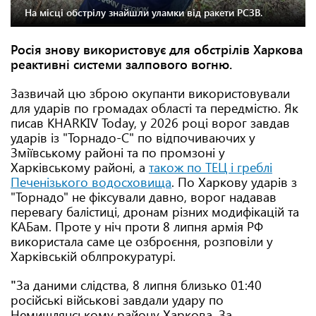
На місці обстрілу знайшли уламки від ракети РСЗВ.
Росія знову використовує для обстрілів Харкова
реактивні системи залпового вогню.
Зазвичай цю зброю окупанти використовували
для ударів по громадах області та передмістю. Як
писав KHARKIV Today, у 2026 році ворог завдав
ударів із "Торнадо-С" по відпочиваючих у
Зміївському районі та по промзоні у
Харківському районі, а
також по ТЕЦ і греблі
Печенізького водосховища
. По Харкову ударів з
"Торнадо" не фіксували давно, ворог надавав
перевагу балістиці, дронам різних модифікацій та
КАБам. Проте у ніч проти 8 липня армія РФ
використала саме це озброєння, розповіли у
Харківській облпрокуратурі.
"
За даними слідства, 8 липня близько 01:40
російські військові завдали удару по
Немишлянському району Харкова. За