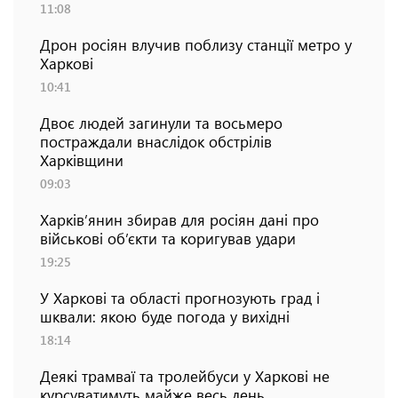
11:08
Дрон росіян влучив поблизу станції метро у
Харкові
10:41
Двоє людей загинули та восьмеро
постраждали внаслідок обстрілів
Харківщини
09:03
Харків’янин збирав для росіян дані про
військові об’єкти та коригував удари
19:25
У Харкові та області прогнозують град і
шквали: якою буде погода у вихідні
18:14
Деякі трамваї та тролейбуси у Харкові не
курсуватимуть майже весь день