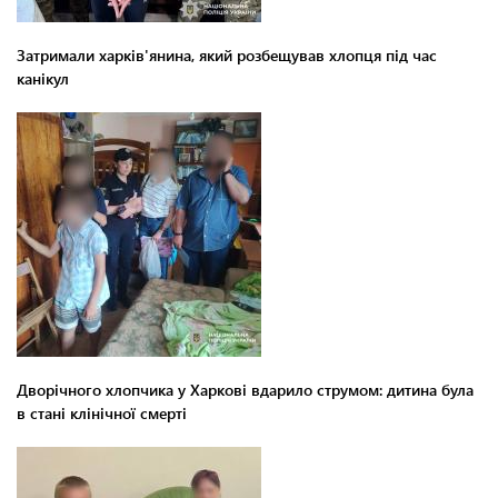
Затримали харків'янина, який розбещував хлопця під час
канікул
Дворічного хлопчика у Харкові вдарило струмом: дитина була
в стані клінічної смерті