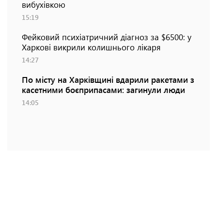
вибухівкою
15:19
Фейковий психіатричний діагноз за $6500: у
Харкові викрили колишнього лікаря
14:27
По місту на Харківщині вдарили ракетами з
касетними боєприпасами: загинули люди
14:05