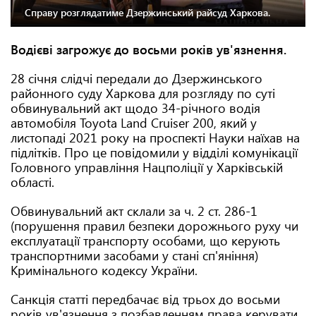
Справу розглядатиме Дзержинський райсуд Харкова.
Водієві загрожує до восьми років ув'язнення.
28 січня слідчі передали до Дзержинського
районного суду Харкова для розгляду по суті
обвинувальний акт щодо 34-річного водія
автомобіля Toyota Land Cruiser 200, який у
листопаді 2021 року на проспекті Науки наїхав на
підлітків. Про це повідомили у відділі комунікації
Головного управління Нацполіції у Харківській
області.
Обвинувальний акт склали за ч. 2 ст. 286-1
(порушення правил безпеки дорожнього руху чи
експлуатації транспорту особами, що керують
транспортними засобами у стані сп'яніння)
Кримінального кодексу України.
Санкція статті передбачає від трьох до восьми
років ув'язнення з позбавленням права керувати