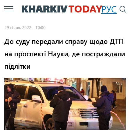
Перейти
РУС
П
до
основного
29 січня, 2022 - 10:00
вмісту
До суду передали справу щодо ДТП
на проспекті Науки, де постраждали
підлітки