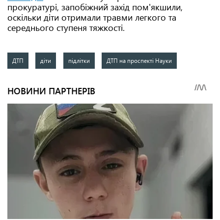
прокуратурі, запобіжний захід пом'якшили,
оскільки діти отримали травми легкого та
середнього ступеня тяжкості.
ДТП
діти
підлітки
ДТП на проспекті Науки