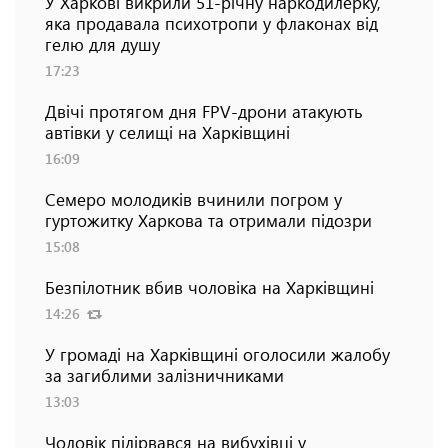
У Харкові викрили 51-річну наркодилерку,
яка продавала психотропи у флаконах від
гелю для душу
17:23
Двічі протягом дня FPV-дрони атакують
автівки у селищі на Харківщині
16:09
Семеро молодиків вчинили погром у
гуртожитку Харкова та отримали підозри
15:08
Безпілотник вбив чоловіка на Харківщині
14:26
У громаді на Харківщині оголосили жалобу
за загиблими залізничниками
13:03
Чоловік підірвався на вибухівці у