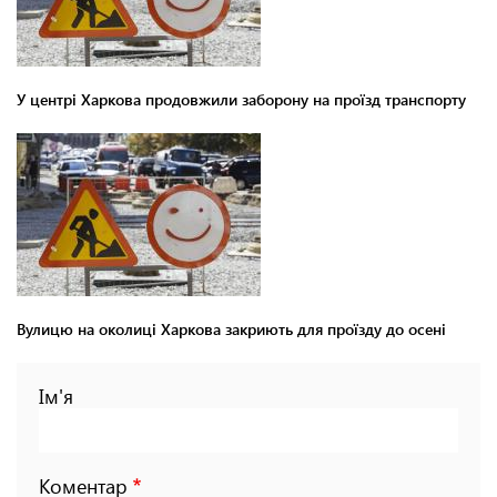
У центрі Харкова продовжили заборону на проїзд транспорту
Вулицю на околиці Харкова закриють для проїзду до осені
Ім'я
Коментар