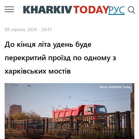
Перейти
РУС
П
до
основного
08 серпня, 2024 - 16:47
вмісту
До кінця літа удень буде
перекритий проїзд по одному з
харківських мостів
Фото: KHARKIV Today.