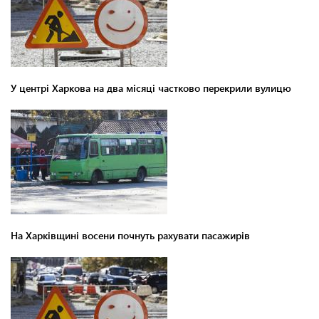
У центрі Харкова на два місяці частково перекрили вулицю
На Харківщині восени почнуть рахувати пасажирів