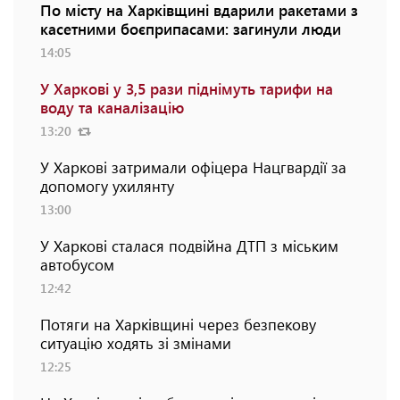
По місту на Харківщині вдарили ракетами з
касетними боєприпасами: загинули люди
14:05
У Харкові у 3,5 рази піднімуть тарифи на
воду та каналізацію
13:20
У Харкові затримали офіцера Нацгвардії за
допомогу ухилянту
13:00
У Харкові сталася подвійна ДТП з міським
автобусом
12:42
Потяги на Харківщині через безпекову
ситуацію ходять зі змінами
12:25