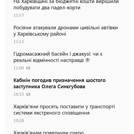
На Харківщині за бюджетні кошти вирішили
побудувати два падел-корти
11:57
Росіяни атакували дронами цивільні автівки
у Харківському районі
11:13
Гідромасажний басейн і джакузі: чи є
реальні відмінності насправді ℗
11:00
Кабмін погодив призначення шостого
заступника Олега Синєгубова
10:53
Харків'яни просять поставити у транспорті
системи екстреного сповіщення
10:28
Харків'янам повернули озеро