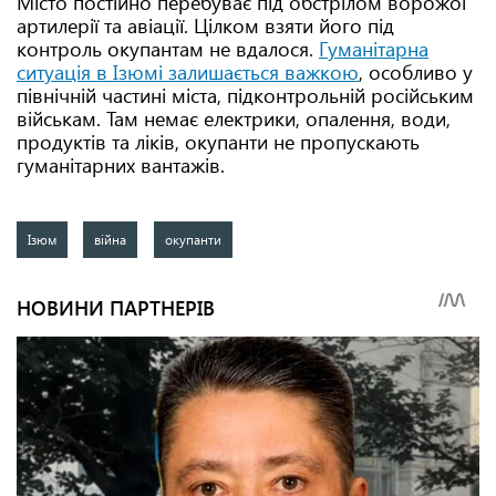
Місто постійно перебуває під обстрілом ворожої
артилерії та авіації. Цілком взяти його під
контроль окупантам не вдалося.
Гуманітарна
ситуація в Ізюмі залишається важкою
, особливо у
північній частині міста, підконтрольній російським
військам. Там немає електрики, опалення, води,
продуктів та ліків, окупанти не пропускають
гуманітарних вантажів.
Ізюм
війна
окупанти