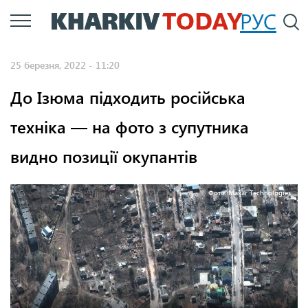
Перейти
РУС
П
до
основного
25 березня, 2022 - 11:20
вмісту
До Ізюма підходить російська
техніка — на фото з супутника
видно позиції окупантів
Фото: Maxar Technologies