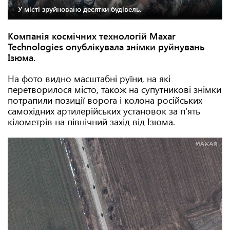
У місті зруйновано десятки будівель.
Компанія космічних технологій Maxar
Technologies опублікувала знімки руйнувань
Ізюма.
На фото видно масштабні руїни, на які
перетворилося місто, також на супутникові знімки
потрапили позиції ворога і колона російських
самохідних артилерійських установок за п'ять
кілометрів на північний захід від Ізюма.