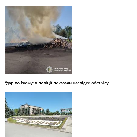
Удар по Ізюму: в поліції показали наслідки обстрілу