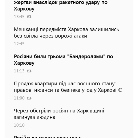
жертви внаслідок ракетного удару по
Харкову
13:45
Мешканці передмістя Харкова залишились
без світла через ворожі атаки
12:45
Росіяни били трьома "Бандеролями" по
Харкову
11:13
Продаж квартири під час воєнного стану:
правові нюанси та безпека угод у Харкові ℗
11:00
Через обстріли росіян на Харківщині
загинула людина
10:10
Російська ракета влучила у