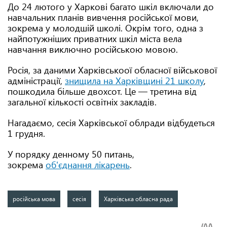
До 24 лютого у Харкові багато шкіл включали до
навчальних планів вивчення російської мови,
зокрема у молодшій школі. Окрім того, одна з
найпотужніших приватних шкіл міста вела
навчання виключно російською мовою.
Росія, за даними Харківськоої обласної військової
адміністрації,
знищила на Харківщині 21 школу
,
пошкодила більше двохсот. Це — третина від
загальної кількості освітніх закладів.
Нагадаємо, сесія Харківської облради відбудеться
1 грудня.
У порядку денному 50 питань,
зокрема
об'єднання лікарень
.
російська мова
сесія
Харківська обласна рада