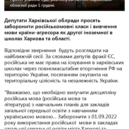
обласної ради 1 грудня.
Депутати Харківської облради просять
заборонити російськомовні класи і вивчення
мови країни-агресора як другої іноземної в
школах Харкова та області.
Відповідне звернення будуть розглядати на
найближчій сесії. За словами депутів фракії ЄС,
російська не має права на існування в харківських
школах через повномасштабне вторгнення РФ на
територію України, посяганням окупанта на
територіальну цілісність та незалежність України.
"Вважаємо, що необхідно вилучити дисципліну
російська мова (російська мова та
література) з навчальних планів для закладів
загальної середньої освіти з навчанням
українською мовою... Заборонити з 01.09.2022
року використання російської мови в закладах
загальної середньої освіти міста Харкові та