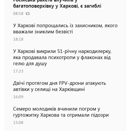
багатоповерхівку у Харкові, є загиблі
08:58
У Харкові попрощались із захисником, якого
вважали зниклим безвісті
18:18
У Харкові викрили 51-річну наркодилерку,
яка продавала психотропи у флаконах від
гелю для душу
17:23
Двічі протягом дня FPV-дрони атакують
автівки у селищі на Харківщині
16:09
Семеро молодиків вчинили погром у
гуртожитку Харкова та отримали підозри
15:08