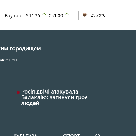
Buy rate:
$44.35
€51.00
29.79°C
up
up
ьким городищем
ласність.
Росія двічі атакувала
Балаклію: загинули троє
людей