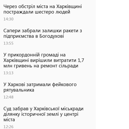
Через обстріл міста на Харківщині
постраждали шестеро людей
14:30
Сапери забрали залишки ракети з
підприємства в Богодухові
13:55
У прикордонній громаді на
Харківщині вирішили витратити 1,7
млн гривень на ремонт сільради
13:13
У Харкові затримали фейкового
рятувальника
12:48
Суд забрав у Харківської міськради
ділянку історичної землі у центрі
міста
12:26