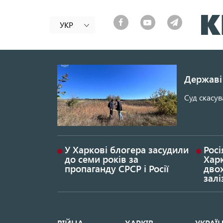
УКР
Державі 
Суд скасув
У Харкові блогера засудили
Росі
до семи років за
Хар
пропаганду СРСР і Росії
дво
залі