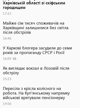
Харківській області зі скіфським
городищем
17:15
Майже сім тисяч споживачів на
Харківщині залишилися без світла
після обстрілів
16:46
У Харкові блогера засудили до семи
років за пропаганду СРСР і Росії
16:09
Як виглядає вокзал в Лозовій після
обстрілу
15:23
Пересіла з крісла колісного на
робота. На Куп'янському напрямку
військові врятували пенсіонерку
14:56