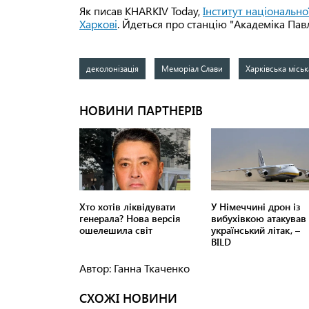
Як писав KHARKIV Today,
Інститут національно
Харкові
. Йдеться про станцію "Академіка Пав
деколонізація
Меморіал Слави
Харківська міськ
Автор: Ганна Ткаченко
СХОЖІ НОВИНИ