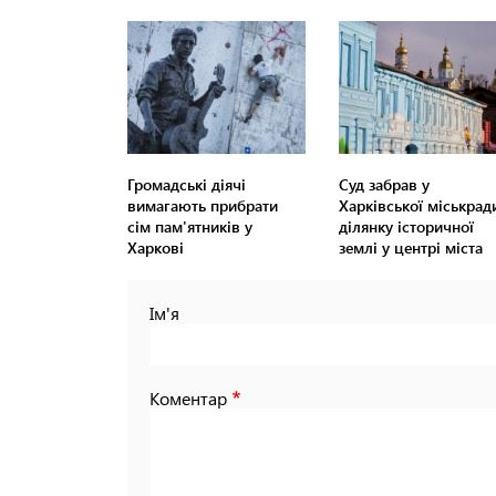
Громадські діячі
Суд забрав у
вимагають прибрати
Харківської міськрад
сім пам'ятників у
ділянку історичної
Харкові
землі у центрі міста
Ім'я
Коментар