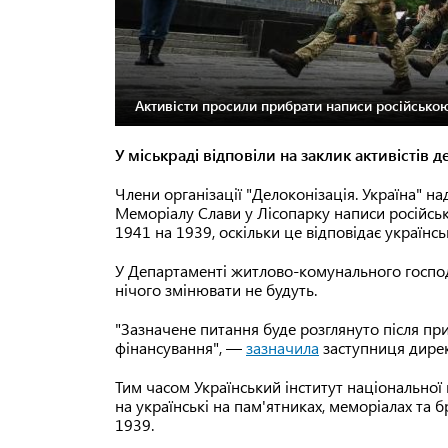
Активісти просили прибрати написи російсько
У міськраді відповіли на заклик активістів
Члени організації "Делоконізація. Україна" н
Меморіалу Слави у Лісопарку написи російськ
1941 на 1939, оскільки це відповідає українськ
У Департаменті житлово-комунального господ
нічого змінювати не будуть.
"Зазначене питання буде розглянуто після при
фінансування", —
зазначила
заступниця дире
Тим часом Український інститут національної
на українські на пам'ятниках, меморіалах та б
1939.