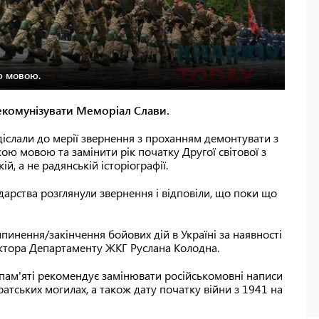
ю мовою.
 декомунізувати Меморіал Слави.
адіслали до мерії звернення з проханням демонтувати з
ою мовою та замінити рік початку Другої світової з
ій, а не радянській історіографії.
арства розглянули звернення і відповіли, що поки що
пинення/закінчення бойових дій в Україні за наявності
ктора Департаменту ЖКГ Руслана Колодна.
 пам'яті рекомендує замінювати російськомовні написи
ратських могилах, а також дату початку війни з 1941 на