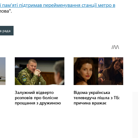
ї пам'яті підтримав перейменування станції метро в
лова".
а рада