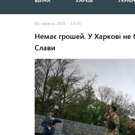
ВІЙНА
ХАРКІВ
УКРАЇ
Основная
навигация
05 червня, 2025 - 14:35
Немає грошей. У Харкові не
Слави