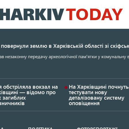
Перейти
до
основного
вмісту
повернули землю в Харківській області зі скіфс
ав незаконну передачу археологічної пам'ятки у комунальну в
я обстріляла вокзал на
На Харківщині почнуть
ківщині — відомо про
тестувати нову
х загиблих
деталізовану систему
зничників
оповіщення