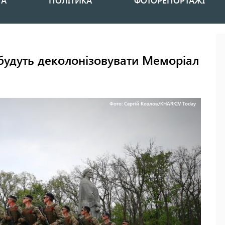
НА
ПОЛІТИКА
ФОТОРЕПОРТАЖІ
 будуть деколонізовувати Меморіал
Фото: Сергій Козлов/KHARKIV Today