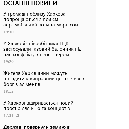
ОСТАННІ НОВИНИ
У громаді поблизу Харкова
попрощаються з водієм
аеромобільної роти та морпіхом
19:30
У Харкові співробітники ТЦК
застосували газовий балончик під
час конфлікту з пенсіонером
19:20
Жителя Харківщини можуть
посадити у виправний центр через
борг з аліментів
18:12
У Харкові відкривається новий
простір для кіно та концертів
17:31
Державі повернули землю в