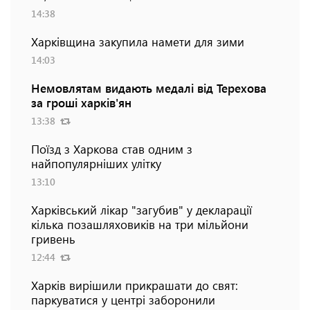
14:38
Харківщина закупила намети для зими
14:03
Немовлятам видають медалі від Терехова
за гроші харків'ян
13:38
Поїзд з Харкова став одним з
найпопулярніших улітку
13:10
Харківський лікар "загубив" у декларації
кілька позашляховиків на три мільйони
гривень
12:44
Харків вирішили прикрашати до свят:
паркуватися у центрі заборонили