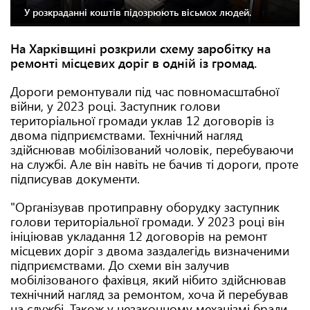
У розкраданні коштів підозрюють вісьмох людей.
На Харківщині розкрили схему заробітку на
ремонті місцевих доріг в одній із громад.
Дороги ремонтували під час повномасштабної
війни, у 2023 році. Заступник голови
територіальної громади уклав 12 договорів із
двома підприємствами. Технічний нагляд
здійснював мобілізований чоловік, перебуваючи
на службі. Але він навіть не бачив ті дороги, проте
підписував документи.
"Організував протиправну оборудку заступник
голови територіальної громади. У 2023 році він
ініціював укладання 12 договорів на ремонт
місцевих доріг з двома заздалегідь визначеними
підприємствами. До схеми він залучив
мобілізованого фахівця, який нібито здійснював
технічний нагляд за ремонтом, хоча й перебував
на службі. Також у незаконному механізмі брали