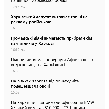
на півночі Харківської області
17:13
Харківський депутат витрачає гроші на
рекламу російською
16:30
Громадські діячі вимагають прибрати сім
пам'ятників у Харкові
16:10
Підприємиця має повернути Африканівське
водосховище на Харківщині
16:00
На ринках Харкова від початку літа
подешевшали овочі
15:05
На Харківщині затримали офіцера на BMW
Х5, який вимагав $10 000 з СЗЧ-шника