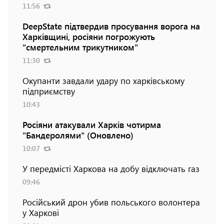
11:56
DeepState підтвердив просування ворога на
Харківщині, росіяни погрожують
"смертельним трикутником"
11:30
Окупанти завдали удару по харківському
підприємству
10:43
Росіяни атакували Харків чотирма
"Бандеролями" (Оновлено)
10:07
У передмісті Харкова на добу відключать газ
09:46
Російський дрон убив польського волонтера
у Харкові