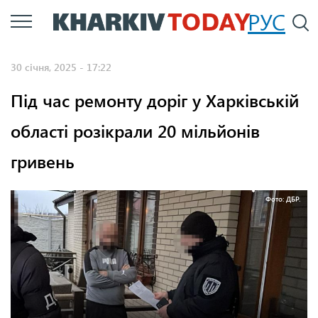
Перейти
РУС
П
до
основного
30 січня, 2025 - 17:22
вмісту
Під час ремонту доріг у Харківській
області розікрали 20 мільйонів
гривень
Фото: ДБР.