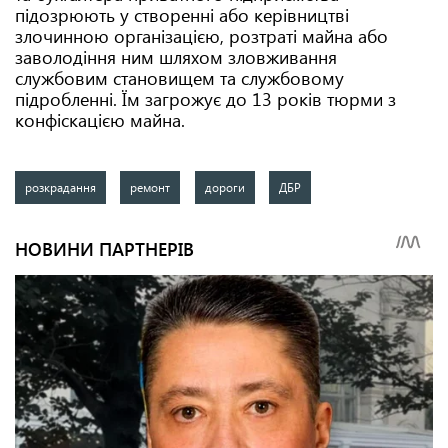
підозрюють у створенні або керівництві
злочинною організацією, розтраті майна або
заволодіння ним шляхом зловживання
службовим становищем та службовому
підробленні. Їм загрожує до 13 років тюрми з
конфіскацією майна.
розкрадання
ремонт
дороги
ДБР