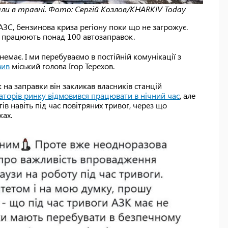
ли в травні. Фото: Сергій Козлов/KHARKIV Today
АЗС, бензинова криза регіону поки що не загрожує.
, працюють понад 100 автозаправок.
немає. І ми перебуваємо в постійній комунікації з
вив
міський голова Ігор Терехов.
 на заправки він закликав власників станцій
аторів ринку відмовився працювати в нічний час
, але
ів навіть під час повітряних тривог, через що
жах.