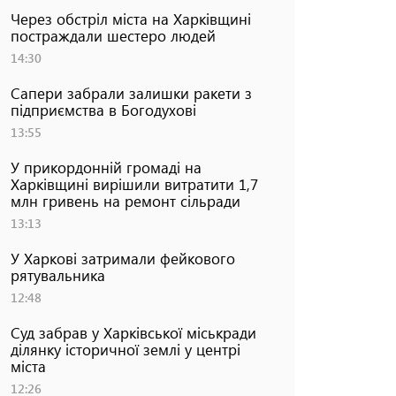
Через обстріл міста на Харківщині
постраждали шестеро людей
14:30
Сапери забрали залишки ракети з
підприємства в Богодухові
13:55
У прикордонній громаді на
Харківщині вирішили витратити 1,7
млн гривень на ремонт сільради
13:13
У Харкові затримали фейкового
рятувальника
12:48
Суд забрав у Харківської міськради
ділянку історичної землі у центрі
міста
12:26