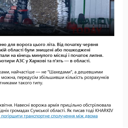
ню для ворога цього літа. Від початку червня
кій області були знищені або пошкоджені
пали на кінець минулого місяці і початок липня.
отири АЗС у Харкові та п'ять — в області.
иками, найчастіше — не "Шахедами", а дешевшими
м можна, передусім збільшивши кількість розрахунків
отниками такого типу.
квітня. Навесні ворожа армія прицільно обстрілювала
ідніх громадах Сумської області. Як писав тоді KHARKIV
 погіршити транспортне сполучення між двома