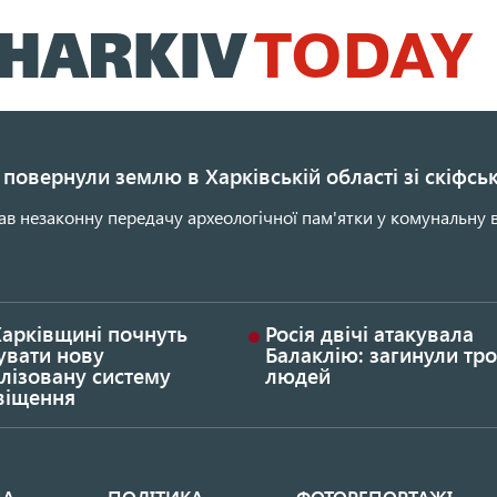
Перейти
до
основного
вмісту
повернули землю в Харківській області зі скіфс
ав незаконну передачу археологічної пам'ятки у комунальну в
Харківщині почнуть
Росія двічі атакувала
увати нову
Балаклію: загинули тро
лізовану систему
людей
віщення