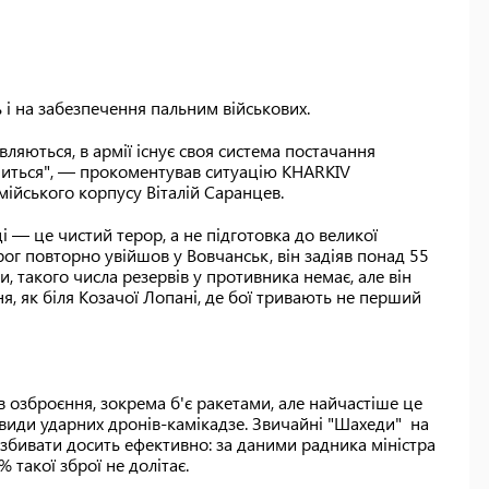
 і на забезпечення пальним військових.
вляються, в армії існує своя система постачання
читься", — прокоментував ситуацію KHARKIV
мійського корпусу Віталій Саранцев.
і — це чистий терор, а не підготовка до великої
рог повторно увійшов у Вовчанськ, він задіяв понад 55
, такого числа резервів у противника немає, але він
я, як біля Козачої Лопані, де бої тривають не перший
ів озброєння, зокрема б'є ракетами, але найчастіше це
новиди ударних дронів-камікадзе. Звичайні "Шахеди" на
 збивати досить ефективно: за даними радника міністра
% такої зброї не долітає.