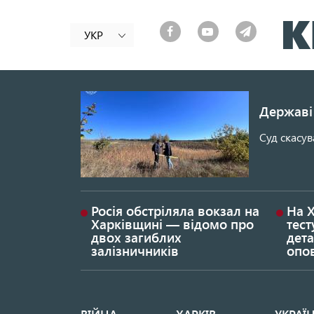
УКР
Державі 
Суд скасув
Росія обстріляла вокзал на
На 
Харківщині — відомо про
тест
двох загиблих
дета
залізничників
опо