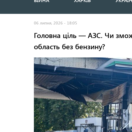
ВІЙНА
ХАРКІВ
УКРАЇ
Основная
навигация
06 липня, 2026 - 18:05
Головна ціль — АЗС. Чи змож
область без бензину?