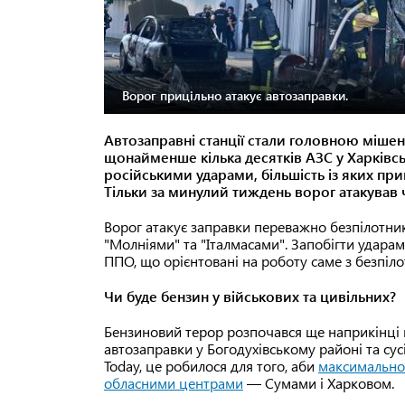
Ворог прицільно атакує автозаправки.
Автозаправні станції стали головною мішен
щонайменше кілька десятків АЗС у Харківсь
російськими ударами, більшість із яких при
Тільки за минулий тиждень ворог атакував ч
Ворог атакує заправки переважно безпілотн
"Молніями" та "Італмасами". Запобігти удара
ППО, що орієнтовані на роботу саме з безпіл
Чи буде бензин у військових та цивільних?
Бензиновий терор розпочався ще наприкінці 
автозаправки у Богодухівському районі та сус
Today, це робилося для того, аби
максимально
обласними центрами
— Сумами і Харковом.