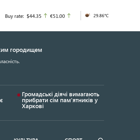
Buy rate:
$44.35
€51.00
29.86°C
up
up
ьким городищем
ласність.
Громадські діячі вимагають
є
прибрати сім пам'ятників у
Харкові