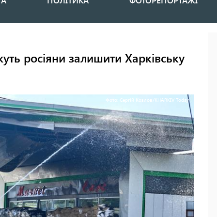
НА
ПОЛІТИКА
ФОТОРЕПОРТАЖІ
уть росіяни залишити Харківську
Фото: Сергій Козлов/KHARKIV Today