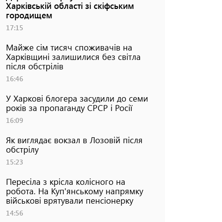
Харківській області зі скіфським
городищем
17:15
Майже сім тисяч споживачів на
Харківщині залишилися без світла
після обстрілів
16:46
У Харкові блогера засудили до семи
років за пропаганду СРСР і Росії
16:09
Як виглядає вокзал в Лозовій після
обстрілу
15:23
Пересіла з крісла колісного на
робота. На Куп'янському напрямку
військові врятували пенсіонерку
14:56