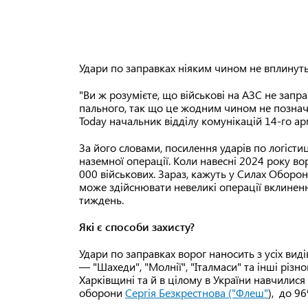
Удари по заправках ніяким чином не вплинуть
"Ви ж розумієте, що військові на АЗС не запра
пального, так що це жодним чином не позна
Today начальник відділу комунікацій 14-го ар
За його словами, посилення ударів по логістиц
наземної операції. Коли навесні 2024 року во
000 військових. Зараз, кажуть у Силах Оборони
може здійснювати невеликі операції вклиненн
тиждень.
Які є способи захисту?
Удари по заправках ворог наносить з усіх вид
— "Шахеди", "Молнії", "Італмаси" та інші різ
Харківщині та й в цілому в України навчилися
оборони
Сергія Безкрестнова ("Флеш"
), до 96