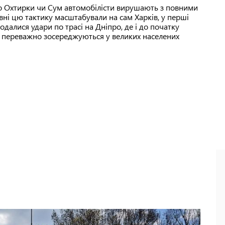
до Охтирки чи Сум автомобілісти вирушають з повними
вні цю тактику масштабували на сам Харків, у перші
додалися удари по трасі на Дніпро, де і до початку
и переважно зосереджуються у великих населених