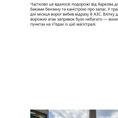
Частково це вдалося: подорожі від Харкова 
баками бензину та каністрою про запас. У тра
дні місяця ворог вибив відразу 8 АЗС. Влітку 
ворожих атак заправок було небагато — вон
пунктах на з'їздах із цієї магістралі.