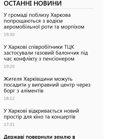
ОСТАННІ НОВИНИ
У громаді поблизу Харкова
попрощаються з водієм
аеромобільної роти та морпіхом
19:30
У Харкові співробітники ТЦК
застосували газовий балончик під
час конфлікту з пенсіонером
19:20
Жителя Харківщини можуть
посадити у виправний центр через
борг з аліментів
18:12
У Харкові відкривається новий
простір для кіно та концертів
17:31
Державі повернули землю в