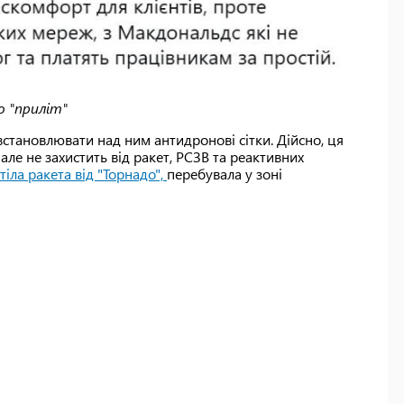
о "приліт"
встановлювати над ним антидронові сітки. Дійсно, ця
але не захистить від ракет, РСЗВ та реактивних
тіла ракета від "Торнадо",
перебувала у зоні