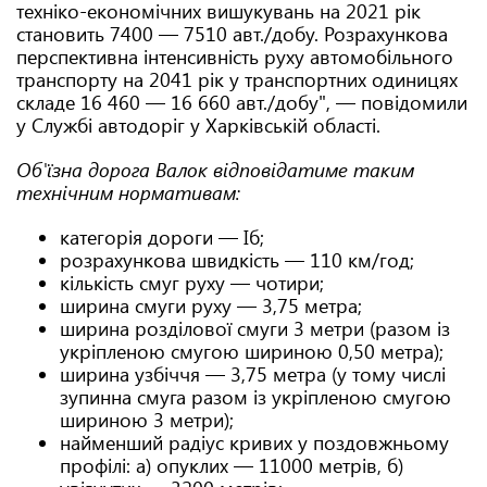
техніко-економічних вишукувань на 2021 рік
становить 7400 — 7510 авт./добу. Розрахункова
перспективна інтенсивність руху автомобільного
транспорту на 2041 рік у транспортних одиницях
складе 16 460 — 16 660 авт./добу", — повідомили
у Службі автодоріг у Харківській області.
Об'їзна дорога Валок відповідатиме таким
технічним нормативам:
категорія дороги — Iб;
розрахункова швидкість — 110 км/год;
кількість смуг руху — чотири;
ширина смуги руху — 3,75 метра;
ширина розділової смуги 3 метри (разом із
укріпленою смугою шириною 0,50 метра);
ширина узбіччя — 3,75 метра (у тому числі
зупинна смуга разом із укріпленою смугою
шириною 3 метри);
найменший радіус кривих у поздовжньому
профілі: а) опуклих — 11000 метрів, б)