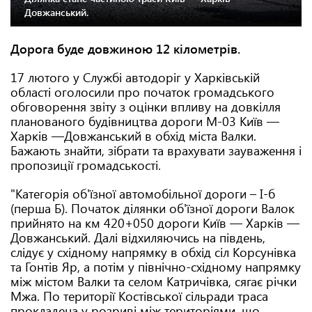
Довжанський.
Дорога буде довжиною 12 кілометрів.
17 лютого у Службі автодоріг у Харківській
області оголосили про початок громадського
обговорення звіту з оцінки впливу на довкілля
планованого будівництва дороги М-03 Київ —
Харків —Довжанський в обхід міста Валки.
Бажають знайти, зібрати та врахувати зауваження і
пропозиції громадськості.
"Категорія об'їзної автомобільної дороги – I-б
(перша Б). Початок ділянки об'їзної дороги Валок
прийнято на км 420+050 дороги Київ — Харків —
Довжанський. Далі відхиляючись на південь,
слідує у східному напрямку в обхід сіл Корсунівка
та Гонтів Яр, а потім у північно-східному напрямку
між містом Валки та селом Катричівка, сягає річки
Мжа. По території Костівської сільради траса
прокладена у розриві між територіями, що