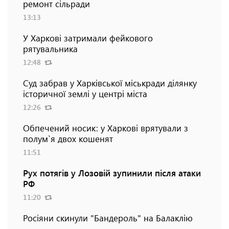
ремонт сільради
13:13
У Харкові затримали фейкового
рятувальника
12:48
Суд забрав у Харківської міськради ділянку
історичної землі у центрі міста
12:26
Обпечений носик: у Харкові врятували з
полум`я двох кошенят
11:51
Рух потягів у Лозовій зупинили після атаки
РФ
11:20
Росіяни скинули "Бандероль" на Балаклію