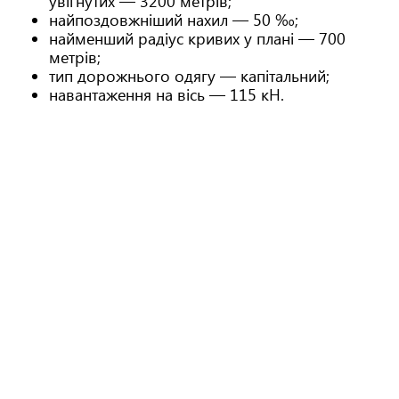
увігнутих — 3200 метрів;
найпоздовжніший нахил — 50 ‰;
найменший радіус кривих у плані — 700
метрів;
тип дорожнього одягу — капітальний;
навантаження на вісь — 115 кН.