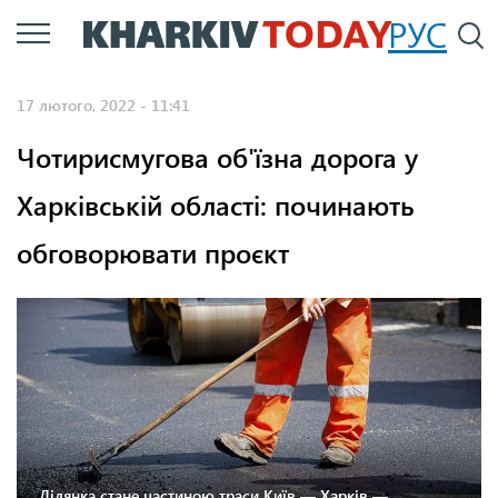
Перейти
РУС
П
до
основного
17 лютого, 2022 - 11:41
вмісту
Чотирисмугова об'їзна дорога у
Харківській області: починають
обговорювати проєкт
Ділянка стане частиною траси Київ — Харків —