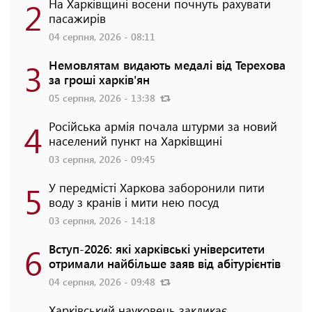
2
На Харківщині восени почнуть рахувати
пасажирів
04 серпня, 2026 - 08:11
3
Немовлятам видають медалі від Терехова
за гроші харків'ян
05 серпня, 2026 - 13:38
4
Російська армія почала штурми за новий
населений пункт на Харківщині
03 серпня, 2026 - 09:45
5
У передмісті Харкова заборонили пити
воду з кранів і мити нею посуд
03 серпня, 2026 - 14:18
6
Вступ-2026: які харківські університети
отримали найбільше заяв від абітурієнтів
04 серпня, 2026 - 09:48
Харківський науковець закликає