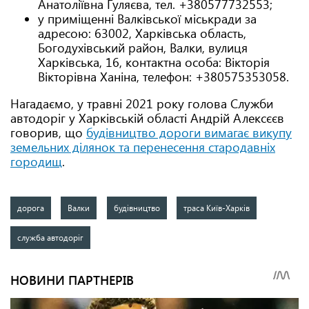
Анатоліївна Гуляєва, тел. +380577732553;
у приміщенні Валківської міськради за
адресою: 63002, Харківська область,
Богодухівський район, Валки, вулиця
Харківська, 16, контактна особа: Вікторія
Вікторівна Ханіна, телефон: +380575353058.
Нагадаємо, у травні 2021 року голова Служби
автодоріг у Харківській області Андрій Алексєєв
говорив, що
будівництво дороги вимагає викупу
земельних ділянок та перенесення стародавніх
городищ
.
дорога
Валки
будівництво
траса Київ-Харків
служба автодоріг