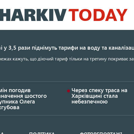
Перейти
до
основного
вмісту
і у 3,5 рази піднімуть тарифи на воду та каналіза
ежах кажуть, що діючий тариф тільки на третину покриває за
мін погодив
Через спеку траса на
значення шостого
Харківщині стала
упника Олега
небезпечною
єгубова