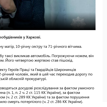
обудівників у Харкові.
ну матір, 10-річну сестру та 71-річного вітчима.
бу таксі викликав автомобіль. Погрожуючи ножем, він
істом. Його четвертою жертвою став пішохід.
пекту Героїв Праці та Гвардійців Широнинців
-річний чоловік, який в цей час переходив дорогу по
ькій обласній прокуратурі.
оводяться досудові розслідування за фактом умисного
а (п. 1, п. 2 ч. 2 ст. 115 КК України), за фактом
м (ч. 2 ст. 289 КК України) та за фактом порушення
о смерть потерпілого (ч. 2 ст. 286 КК України).