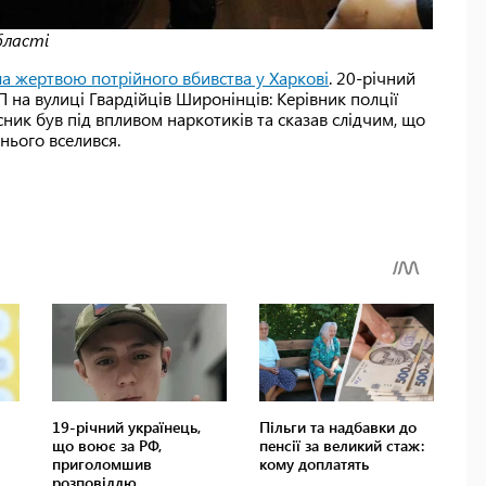
бласті
ла жертвою потрійного вбивства у Харкові
. 20-річний
 на вулиці Гвардійців Широнінців: Керівник полції
ик був під впливом наркотиків та сказав слідчим, що
нього вселився.