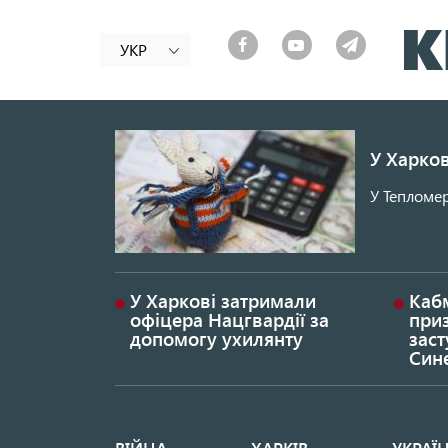
УКР
У Харков
У Тепломер
У Харкові затримали
Каб
офіцера Нацгвардії за
при
допомогу ухилянту
заст
Син