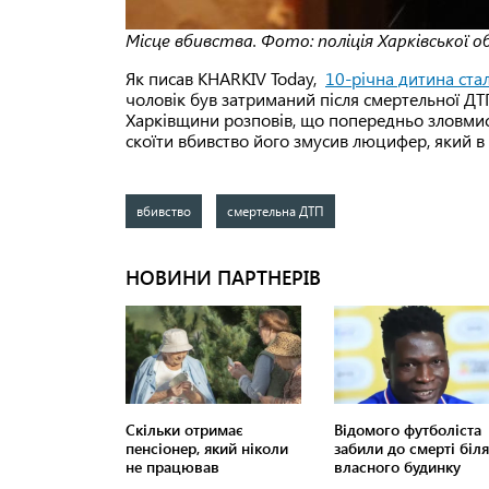
Місце вбивства. Фото: поліція Харківської о
Як писав KHARKIV Today,
10-річна дитина ста
чоловік був затриманий після смертельної ДТП
Харківщини розповів, що попередньо зловмисн
скоїти вбивство його змусив люцифер, який в 
вбивство
смертельна ДТП