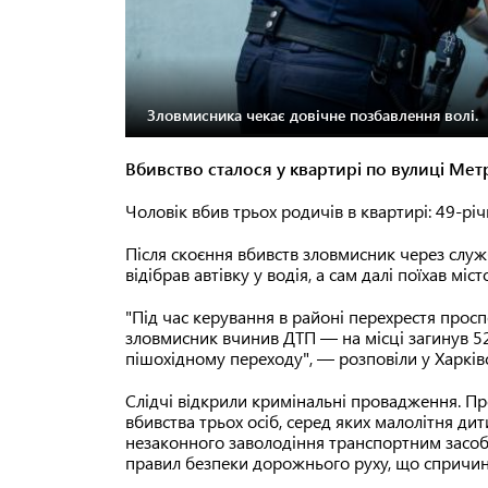
Зловмисника чекає довічне позбавлення волі.
Вбивство сталося у квартирі по вулиці Метр
Чоловік вбив трьох родичів в квартирі: 49-річ
Після скоєння вбивств зловмисник через служ
відібрав автівку у водія, а сам далі поїхав м
"Під час керування в районі перехрестя прос
зловмисник вчинив ДТП — на місці загинув 52
пішохідному переходу", — розповіли у Харківс
Слідчі відкрили кримінальні провадження. Пр
вбивства трьох осіб, серед яких малолітня дитин
незаконного заволодіння транспортним засобо
правил безпеки дорожнього руху, що спричинил