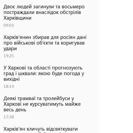
Двоє людей загинули та восьмеро
постраждали внаслідок обстрілів
Харківщини
09:03
Харків’янин збирав для росіян дані
про військові об’єкти та коригував
удари
19:25
У Харкові та області прогнозують
град і шквали: якою буде погода у
вихідні
18:14
Деякі трамваї та тролейбуси у
Харкові не курсуватимуть майже
весь день
17:38
Харків'ян кличуть відсвяткувати