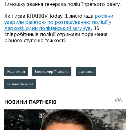
Тимошку звання генерала поліції третього рангу.
Як писав KHARKIV Today, 1 листопада
росіяни
ударили ракетою по розташуванню поліції у
Харкові: один поліцейський загинув
. 36
співробітників поліції отримали поранення
різного ступеню тяжкості.
.
Нацполіція
Володимир Тимошко
відставка
новини Харкова