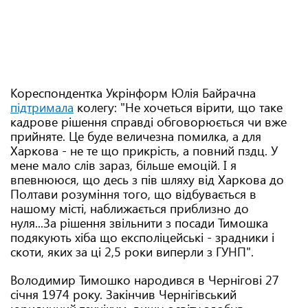
Кореспондентка Укрінформ Юлія Байрачна
підтримала
колегу: "Не хочеться вірити, що таке
кадрове рішення справді обговорюється чи вже
прийняте. Це буде величезна помилка, а для
Харкова - не те що прикрість, а повний пздц. У
мене мало слів зараз, більше емоцій. І я
впевнююся, що десь з пів шляху від Харкова до
Полтави розуміння того, що відбувається в
нашому місті, наближається приблизно до
нуля...За рішення звільнити з посади Тимошка
подякують хіба що експоліцейські - зрадники і
скоти, яких за ці 2,5 роки виперли з ГУНП".
Володимир Тимошко народився в Чернігові 27
січня 1974 року. Закінчив Чернігівський