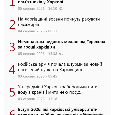
1
пам'ятників у Харкові
05 серпня, 2026 - 16:10
2
На Харківщині восени почнуть рахувати
пасажирів
04 серпня, 2026 - 08:11
3
Немовлятам видають медалі від Терехова
за гроші харків'ян
05 серпня, 2026 - 13:38
4
Російська армія почала штурми за новий
населений пункт на Харківщині
03 серпня, 2026 - 09:45
5
У передмісті Харкова заборонили пити
воду з кранів і мити нею посуд
03 серпня, 2026 - 14:18
6
Вступ-2026: які харківські університети
отримали найбільше заяв від абітурієнтів