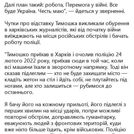
Далі план такий: робота, Перемога у війні. Все
буде Україна. Честь маю", — йдеться у зверненні.
Чутки про відставку Тимошка викликали обурення
в харківських журналістів, які від початку війни
виїжджають на місця російських обстрілів і бачать
роботу поліції.
"Тимошко приїхав в Харків і очолив поліцію 24
лютого 2022 року, приїхав сюди в той час, коли
всі машини їхали в зворотному напрямку. Тоді він
сказав підлеглим — хто не буде захищати місто —
кладіть жетон на стіл і йдіть собі, не плутайтесь під
ногами, але хто залишиться — рубимося до
останнього.
Я бачу його на кожному прильоті, його підлеглі з
перших хвилин на місці ударів, попри можливі
повторні обстріли, доправляють гуманітарку,
евакуюють людей з фронтових територій, куди
вже ніхто більше їздить, крім військових. Поліцію