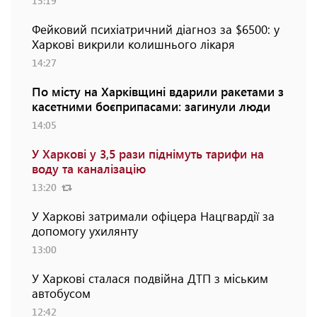
15:19
Фейковий психіатричний діагноз за $6500: у
Харкові викрили колишнього лікаря
14:27
По місту на Харківщині вдарили ракетами з
касетними боєприпасами: загинули люди
14:05
У Харкові у 3,5 рази піднімуть тарифи на
воду та каналізацію
13:20
У Харкові затримали офіцера Нацгвардії за
допомогу ухилянту
13:00
У Харкові сталася подвійна ДТП з міським
автобусом
12:42