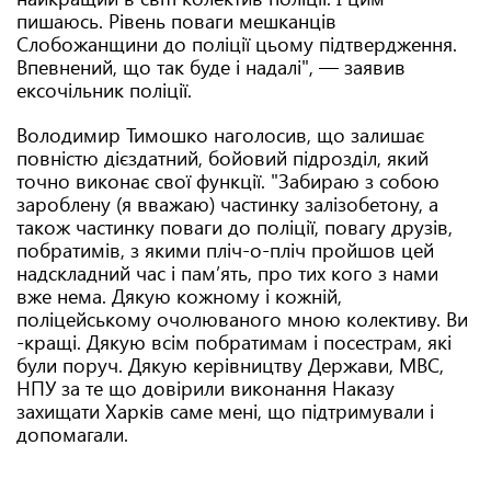
пишаюсь. Рівень поваги мешканців
Слобожанщини до поліції цьому підтвердження.
Впевнений, що так буде і надалі", — заявив
ексочільник поліції.
Володимир Тимошко наголосив, що залишає
повністю дієздатний, бойовий підрозділ, який
точно виконає свої функції. "Забираю з собою
зароблену (я вважаю) частинку залізобетону, а
також частинку поваги до поліції, повагу друзів,
побратимів, з якими пліч-о-пліч пройшов цей
надскладний час і памʼять, про тих кого з нами
вже нема. Дякую кожному і кожній,
поліцейському очолюваного мною колективу. Ви
-кращі. Дякую всім побратимам і посестрам, які
були поруч. Дякую керівництву Держави, МВС,
НПУ за те що довірили виконання Наказу
захищати Харків саме мені, що підтримували і
допомагали.