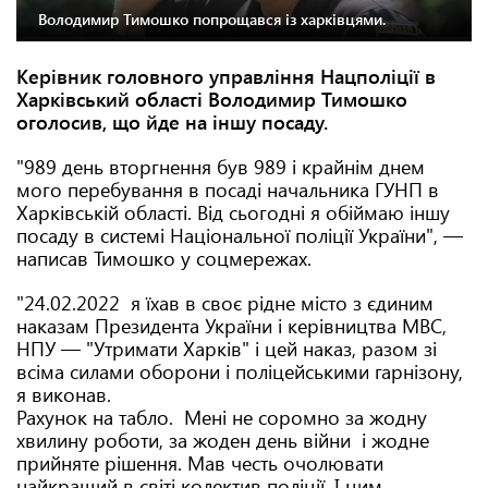
Володимир Тимошко попрощався із харківцями.
Керівник головного управління Нацполіції в
Харківський області Володимир Тимошко
оголосив, що йде на іншу посаду.
"989 день вторгнення був 989 і крайнім днем
мого перебування в посаді начальника ГУНП в
Харківській області. Від сьогодні я обіймаю іншу
посаду в системі Національної поліції України", —
написав Тимошко у соцмережах.
"24.02.2022 я їхав в своє рідне місто з єдиним
наказам Президента України і керівництва МВС,
НПУ — "Утримати Харків" і цей наказ, разом зі
всіма силами оборони і поліцейськими гарнізону,
я виконав.
Рахунок на табло. Мені не соромно за жодну
хвилину роботи, за жоден день війни і жодне
прийняте рішення. Мав честь очолювати
найкращий в світі колектив поліції. І цим