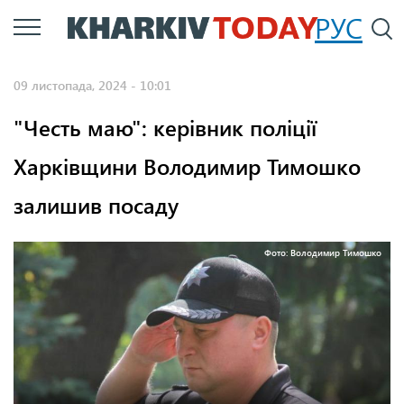
Перейти
РУС
П
до
основного
09 листопада, 2024 - 10:01
вмісту
"Честь маю": керівник поліції
Харківщини Володимир Тимошко
залишив посаду
Фото: Володимир Тимошко