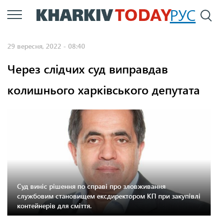
Перейти
РУС
П
до
основного
29 вересня, 2022 - 08:40
вмісту
Через слідчих суд виправдав
колишнього харківського депутата
Суд виніс рішення по справі про зловживання
службовим становищем ексдиректором КП при закупівлі
контейнерів для сміття.