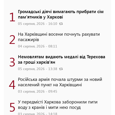
1
Громадські діячі вимагають прибрати сім
пам'ятників у Харкові
05 серпня, 2026 - 16:10
2
На Харківщині восени почнуть рахувати
пасажирів
04 серпня, 2026 - 08:11
3
Немовлятам видають медалі від Терехова
за гроші харків'ян
05 серпня, 2026 - 13:38
4
Російська армія почала штурми за новий
населений пункт на Харківщині
03 серпня, 2026 - 09:45
5
У передмісті Харкова заборонили пити
воду з кранів і мити нею посуд
03 серпня, 2026 - 14:18