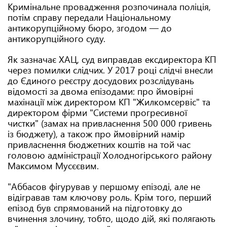
Кримінальне провадження розпочинала поліція,
потім справу передали Національному
антикорупційному бюро, згодом — до
антикорупційного суду.
Як зазначає ХАЦ, суд виправдав ексдиректора КП
через помилки слідчих. У 2017 році слідчі внесли
до Єдиного реєстру досудових розслідувань
відомості за двома епізодами: про ймовірні
махінації між директором КП "Жилкомсервіс" та
директором фірми "Системи прогресивної
чистки" (замах на привласнення 500 000 гривень
із бюджету), а також про ймовірний намір
привласнення бюджетних коштів на той час
головою адміністрації Холодногірського району
Максимом Мусєєвим.
"Аббасов фігурував у першому епізоді, але не
відігравав там ключову роль. Крім того, перший
епізод був спрямований на підготовку до
вчинення злочину, тобто, щодо дій, які полягають