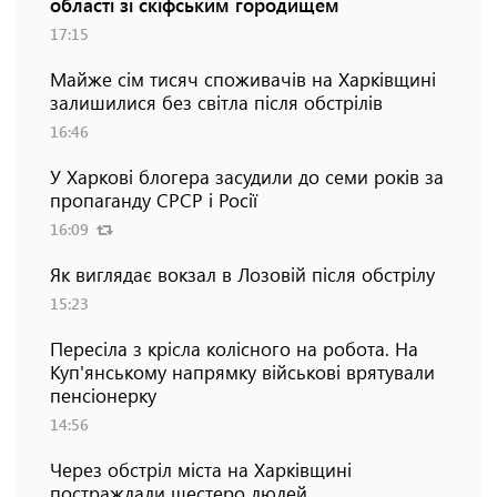
області зі скіфським городищем
17:15
Майже сім тисяч споживачів на Харківщині
залишилися без світла після обстрілів
16:46
У Харкові блогера засудили до семи років за
пропаганду СРСР і Росії
16:09
Як виглядає вокзал в Лозовій після обстрілу
15:23
Пересіла з крісла колісного на робота. На
Куп'янському напрямку військові врятували
пенсіонерку
14:56
Через обстріл міста на Харківщині
постраждали шестеро людей