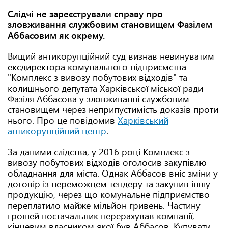
Слідчі не зареєстрували справу про
зловживання службовим становищем Фазілем
Аббасовим як окрему.
Вищий антикорупційний суд визнав невинуватим
ексдиректора комунального підприємства
"Комплекс з вивозу побутових відходів" та
колишнього депутата Харківської міської ради
Фазіля Аббасова у зловживанні службовим
становищем через неприпустимість доказів проти
нього. Про це повідомив
Харківський
антикорупційний центр
.
За даними слідства, у 2016 році Комплекс з
вивозу побутових відходів оголосив закупівлю
обладнання для міста. Однак Аббасов вніс зміни у
договір із переможцем тендеру та закупив іншу
продукцію, через що комунальне підприємство
переплатило майже мільйон гривень. Частину
грошей постачальник перерахував компанії,
кінцевим власником якої був Аббасов. Купувати