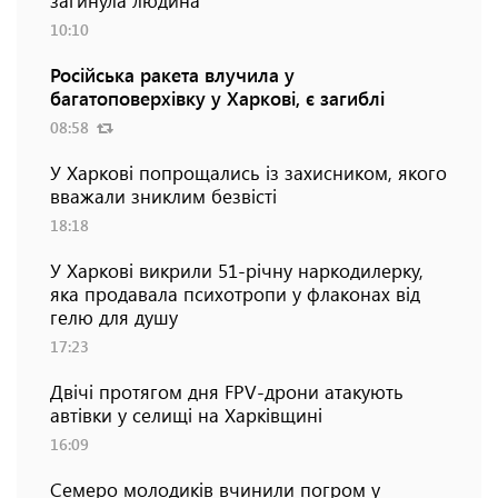
10:10
Російська ракета влучила у
багатоповерхівку у Харкові, є загиблі
08:58
У Харкові попрощались із захисником, якого
вважали зниклим безвісті
18:18
У Харкові викрили 51-річну наркодилерку,
яка продавала психотропи у флаконах від
гелю для душу
17:23
Двічі протягом дня FPV-дрони атакують
автівки у селищі на Харківщині
16:09
Семеро молодиків вчинили погром у