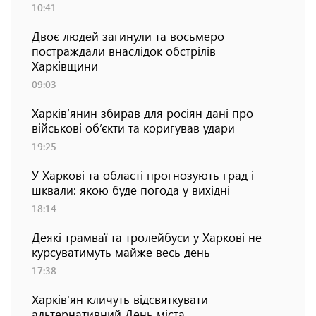
10:41
Двоє людей загинули та восьмеро
постраждали внаслідок обстрілів
Харківщини
09:03
Харків’янин збирав для росіян дані про
військові об’єкти та коригував удари
19:25
У Харкові та області прогнозують град і
шквали: якою буде погода у вихідні
18:14
Деякі трамваї та тролейбуси у Харкові не
курсуватимуть майже весь день
17:38
Харків'ян кличуть відсвяткувати
альтернативний День міста