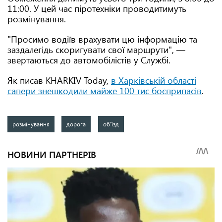
11:00. У цей час піротехніки проводитимуть
розмінування.
"Просимо водіїв врахувати цю інформацію та
заздалегідь скоригувати свої маршрути", —
звертаються до автомобілістів у Службі.
Як писав KHARKIV Today,
в Харківській області
сапери знешкодили майже 100 тис боєприпасів
.
розмінування
дорога
об'їзд