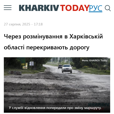
Перейти
РУС
П
до
основного
27 серпня, 2025 - 17:18
вмісту
Через розмінування в Харківській
області перекривають дорогу
Фото: KHARKIV Today.
У службі відновлення попередили про зміну маршруту.