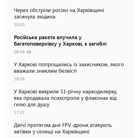
Через обстріли росіян на Харківщині
загинула людина
10:10
Російська ракета влучила у
багатоповерхівку у Харкові, є загиблі
08:58
У Харкові попрощались із захисником, якого
вважали зниклим безвісті
18:18
У Харкові викрили 51-річну наркодилерку,
яка продавала психотропи у флаконах від
гелю для душу
17:23
Двічі протягом дня FPV-дрони атакують
автівки у селищі на Харківщині