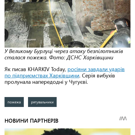
У Великому Бурлуці через атаку безпілотників
сталася пожежа. Фото: ДСНС Харківщини
Як писав KHARKIV Today,
росіяни завдали ударів
по підприємствах Харківщини
. Серія вибухів
пролунала напередодні у Чугуєві.
пожежа
рятувальники