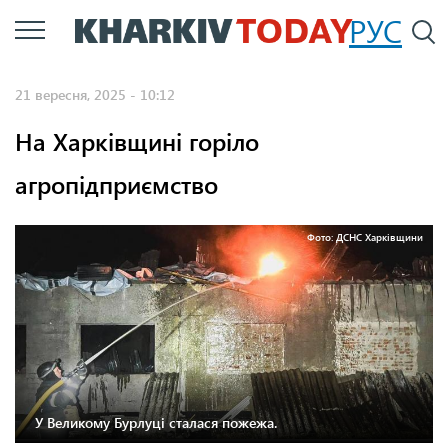
Перейти
РУС
П
до
основного
21 вересня, 2025 - 10:12
вмісту
На Харківщині горіло
агропідприємство
Фото: ДСНС Харківщини
У Великому Бурлуці сталася пожежа.