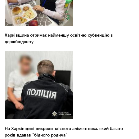
Харківщина отримає найменшу освітню субвенцію з
держбюджету
На Харківщині викрили злісного аліментника, який багато
років вдавав "бідного родича"