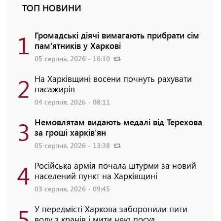
ТОП НОВИНИ
1
Громадські діячі вимагають прибрати сім
пам'ятників у Харкові
05 серпня, 2026 - 16:10
2
На Харківщині восени почнуть рахувати
пасажирів
04 серпня, 2026 - 08:11
3
Немовлятам видають медалі від Терехова
за гроші харків'ян
05 серпня, 2026 - 13:38
4
Російська армія почала штурми за новий
населений пункт на Харківщині
03 серпня, 2026 - 09:45
5
У передмісті Харкова заборонили пити
воду з кранів і мити нею посуд