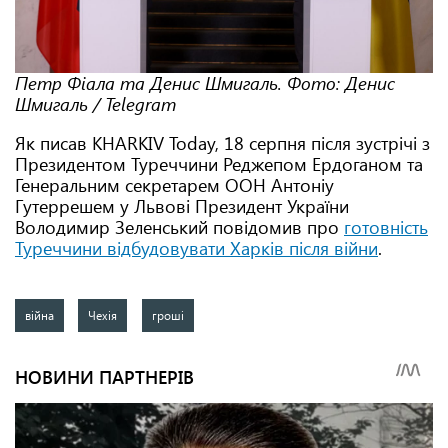
Петр Фіала та Денис Шмигаль. Фото: Денис
Шмигаль / Telegram
Як писав KHARKIV Today, 18 серпня після зустрічі з
Президентом Туреччини Реджепом Ердоганом та
Генеральним секретарем ООН Антоніу
Гутеррешем у Львові Президент України
Володимир Зеленський повідомив про
готовність
Туреччини відбудовувати Харків після війни
.
війна
Чехія
гроші