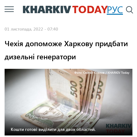
Перейти
РУС
П
до
основного
01 листопада, 2022 - 07:40
вмісту
Чехія допоможе Харкову придбати
дизельні генератори
Фото: Сергей Козлов / KHARKIV Today
Кошти готові виділити для двох областей.