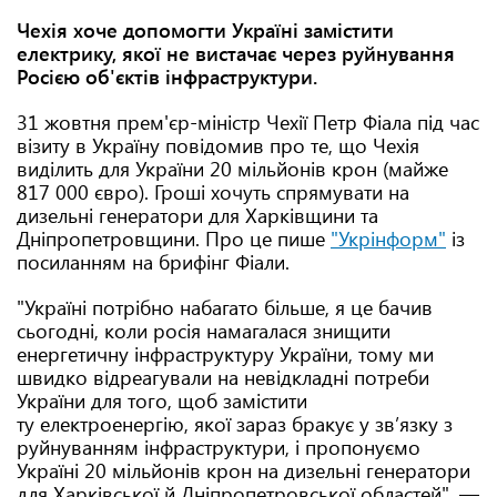
Чехія хоче допомогти Україні замістити
електрику, якої не вистачає через руйнування
Росією об'єктів інфраструктури.
31 жовтня прем'єр-міністр Чехії Петр Фіала під час
візиту в Україну повідомив про те, що Чехія
виділить для України 20 мільйонів крон (майже
817 000 євро). Гроші хочуть спрямувати на
дизельні генератори для Харківщини та
Дніпропетровщини. Про це пише
"Укрінформ"
із
посиланням на брифінг Фіали.
"Україні потрібно набагато більше, я це бачив
сьогодні, коли росія намагалася знищити
енергетичну інфраструктуру України, тому ми
швидко відреагували на невідкладні потреби
України для того, щоб замістити
ту електроенергію, якої зараз бракує у звʼязку з
руйнуванням інфраструктури, і пропонуємо
Україні 20 мільйонів крон на дизельні генератори
для Харківської й Дніпропетровської областей", —