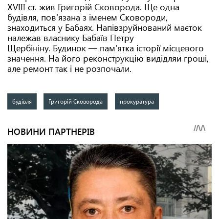
XVIII ст. жив Григорій Сковорода. Ще одна
будівля, пов'язана з іменем Сковороди,
знаходиться у Бабаях. Напівзруйнований маєток
належав власнику Бабаїв Петру
Щербініну. Будинок — пам'ятка історії місцевого
значення. На його реконструкцію видідляи гроші,
але ремонт так і не розпочали.
будівля
Григорій Сковорода
прокуратура