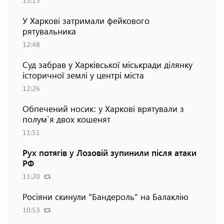
13:13
У Харкові затримали фейкового
рятувальника
12:48
Суд забрав у Харківської міськради ділянку
історичної землі у центрі міста
12:26
Обпечений носик: у Харкові врятували з
полум`я двох кошенят
11:51
Рух потягів у Лозовій зупинили після атаки
РФ
11:20
Росіяни скинули "Бандероль" на Балаклію
10:53