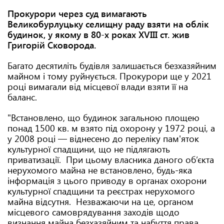
Прокурори через суд вимагають
Великобурлуцьку селищну раду взяти на облік
будинок, у якому в 80-х роках ХVIII ст. жив
Григорій Сковорода.
Багато десятиліть будівля залишається безхазяйним
майном і тому руйнується. Прокурори ще у 2021
році вимагали від місцевої влади взяти її на
баланс.
"Встановлено, що будинок загальною площею
понад 1500 кв. м взято під охорону у 1972 році, а
у 2008 році — віднесено до переліку пам'яток
культурної спадщини, що не підлягають
приватизації. При цьому власника даного об’єкта
нерухомого майна не встановлено, будь-яка
інформація з цього приводу в органах охорони
культурної спадщини та реєстрах нерухомого
майна відсутня. Незважаючи на це, органом
місцевого самоврядування заходів щодо
визнання майна безхазяйним та набуття права