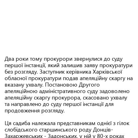
Два роки тому прокурори звернулися до суду
першої інстанції, який залишив заяву прокуратури
без розгляду. Заступник керівника Харківської
обласної прокуратури подав апеляційну скаргу на
вказану ухвалу. Постановою Другого
апеляційною адміністративного суду задоволено
апеляційну скаргу прокурора, скасовано ухвалу
та направлено до суду першої інстанції для
продовження розгляду.
Ця садиба належала представникам однієї з гілок
слобідського старшинського роду Донців-
Захаржевських - Задонських, у ній у 80-х роках