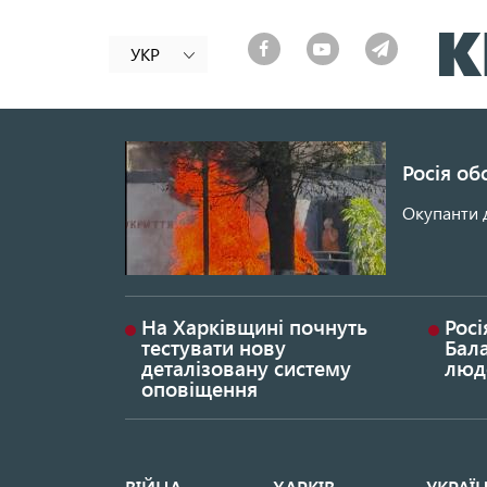
УКР
Росія об
Окупанти 
На Харківщині почнуть
Росі
тестувати нову
Бала
деталізовану систему
люд
оповіщення