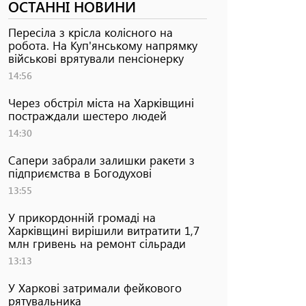
ОСТАННІ НОВИНИ
Пересіла з крісла колісного на
робота. На Куп'янському напрямку
військові врятували пенсіонерку
14:56
Через обстріл міста на Харківщині
постраждали шестеро людей
14:30
Сапери забрали залишки ракети з
підприємства в Богодухові
13:55
У прикордонній громаді на
Харківщині вирішили витратити 1,7
млн гривень на ремонт сільради
13:13
У Харкові затримали фейкового
рятувальника