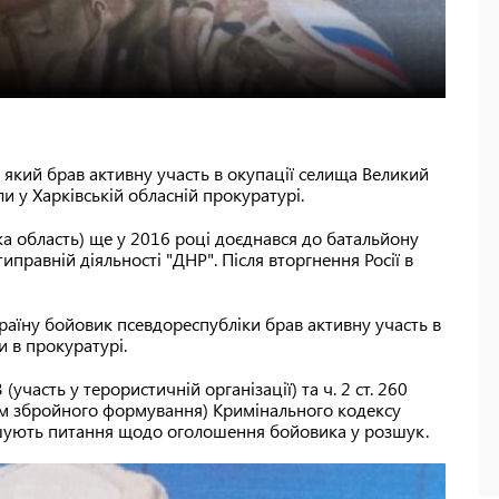
 який брав активну участь в окупації селища Великий
и у Харківській обласній прокуратурі.
а область) ще у 2016 році доєднався до батальйону
типравній діяльності "ДНР". Після вторгнення Росії в
раїну бойовик псевдореспубліки брав активну участь в
и в прокуратурі.
(участь у терористичній організації) та ч. 2 ст. 260
ном збройного формування) Кримінального кодексу
ішують питання щодо оголошення бойовика у розшук.