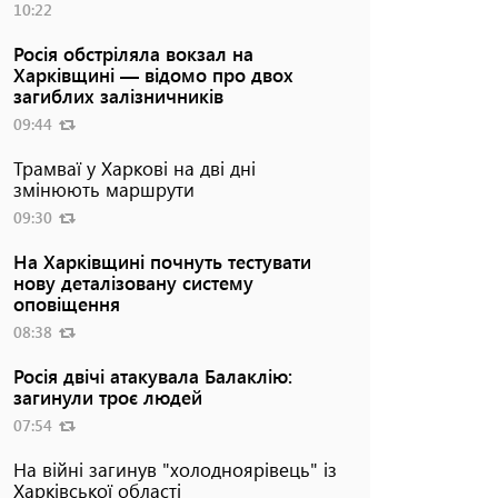
10:22
Росія обстріляла вокзал на
Харківщині — відомо про двох
загиблих залізничників
09:44
Трамваї у Харкові на дві дні
змінюють маршрути
09:30
На Харківщині почнуть тестувати
нову деталізовану систему
оповіщення
08:38
Росія двічі атакувала Балаклію:
загинули троє людей
07:54
На війні загинув "холодноярівець" із
Харківської області