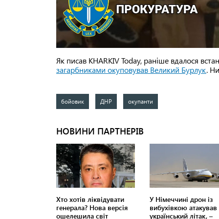
Як писав KHARKIV Today, раніше вдалося вст
загарбниками окуповував Великий Бурлук
. Н
бойовик
ДНР
окупанти