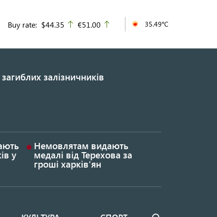
Buy rate:
$44.35
€51.00
35.49°C
up
up
 загиблих залізничників
гають
Немовлятам видають
ів у
медалі від Терехова за
гроші харків'ян