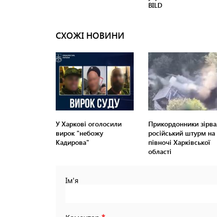
СХОЖІ НОВИНИ
У Харкові оголосили
Прикордонники зірва
вирок "небожу
російський штурм на
Кадирова"
півночі Харківської
області
Ім'я