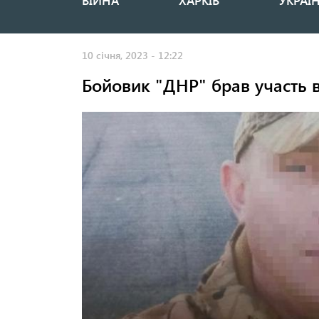
ВІЙНА
ХАРКІВ
УКРАЇ
Основная
навигация
10 січня, 2023 - 12:22
Бойовик "ДНР" брав участь 