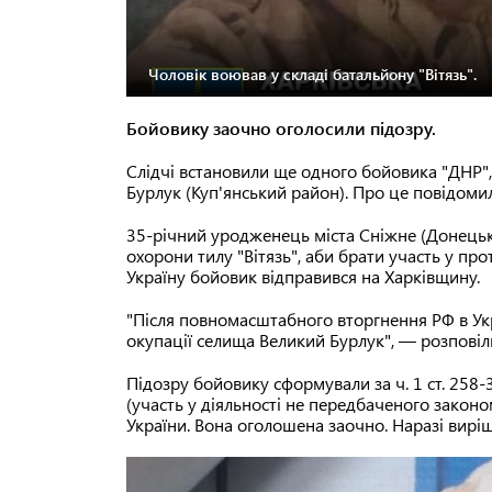
Чоловік воював у складі батальйону "Вітязь".
Бойовику заочно оголосили підозру.
Слідчі встановили ще одного бойовика "ДНР",
Бурлук (Куп'янський район). Про це повідомил
35-річний уродженець міста Сніжне (Донецьк
охорони тилу "Вітязь", аби брати участь у про
Україну бойовик відправився на Харківщину.
"Після повномасштабного вторгнення РФ в Ук
окупації селища Великий Бурлук", — розповіл
Підозру бойовику сформували за ч. 1 ст. 258-3 
(участь у діяльності не передбаченого зако
України. Вона оголошена заочно. Наразі вир