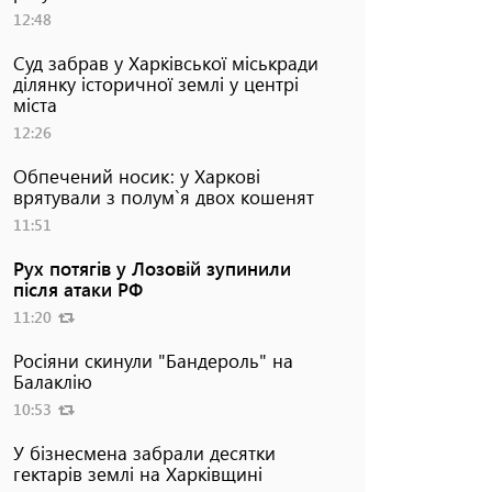
12:48
Суд забрав у Харківської міськради
ділянку історичної землі у центрі
міста
12:26
Обпечений носик: у Харкові
врятували з полум`я двох кошенят
11:51
Рух потягів у Лозовій зупинили
після атаки РФ
11:20
Росіяни скинули "Бандероль" на
Балаклію
10:53
У бізнесмена забрали десятки
гектарів землі на Харківщині