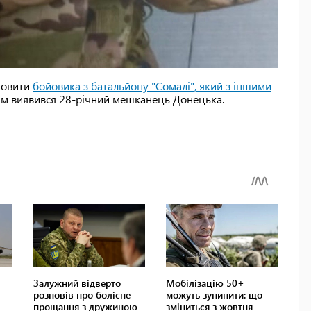
ановити
бойовика з батальйону "Сомалі", який з іншими
им виявився 28-річний мешканець Донецька.