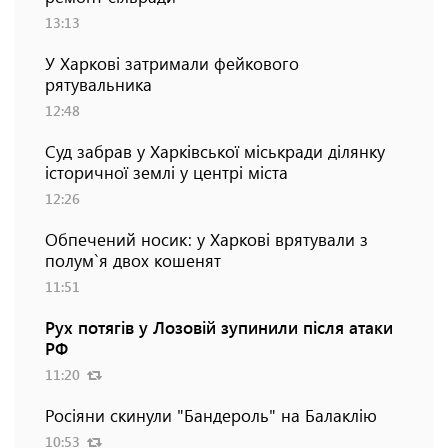
13:13
У Харкові затримали фейкового
рятувальника
12:48
Суд забрав у Харківської міськради ділянку
історичної землі у центрі міста
12:26
Обпечений носик: у Харкові врятували з
полум`я двох кошенят
11:51
Рух потягів у Лозовій зупинили після атаки
РФ
11:20
Росіяни скинули "Бандероль" на Балаклію
10:53