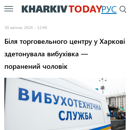
Перейти
РУС
П
до
основного
30 квітня, 2026 - 12:46
вмісту
Біля торговельного центру у Харкові
здетонувала вибухівка —
поранений чоловік
Ілюстративне фото