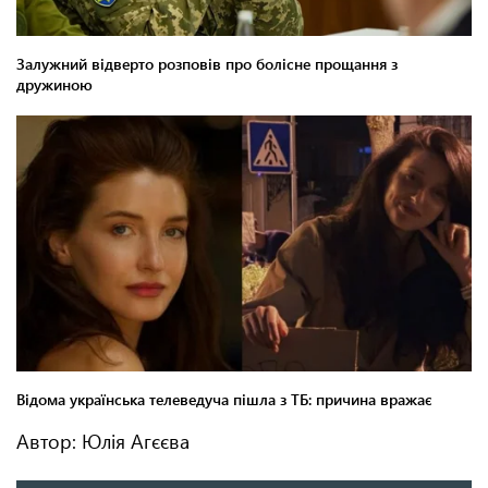
Автор: Юлія Агєєва