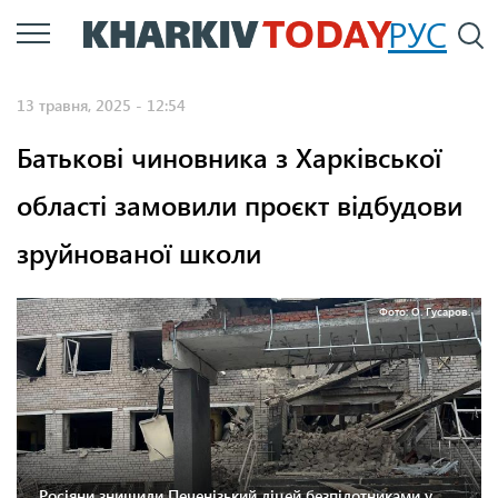
Перейти
РУС
П
до
основного
13 травня, 2025 - 12:54
вмісту
Батькові чиновника з Харківської
області замовили проєкт відбудови
зруйнованої школи
Фото: О. Гусаров.
Росіяни знищили Печенізький ліцей безпілотниками у