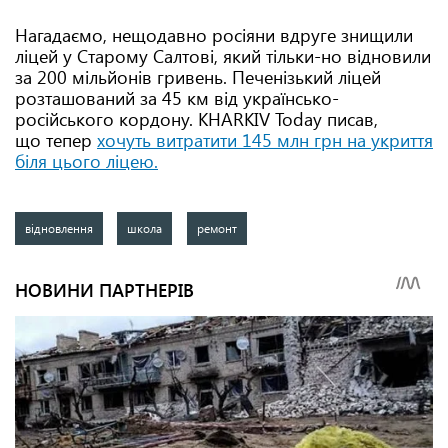
Нагадаємо, нещодавно росіяни вдруге знищили
ліцей у Старому Салтові, який тільки-но відновили
за 200 мільйонів гривень. Печенізький ліцей
розташований за 45 км від українсько-
російського кордону. KHARKIV Today писав,
що тепер
хочуть витратити 145 млн грн на укриття
біля цього ліцею.
відновлення
школа
ремонт