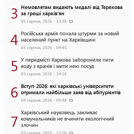
3
Немовлятам видають медалі від Терехова
за гроші харків'ян
05 серпня, 2026 - 13:38
4
Російська армія почала штурми за новий
населений пункт на Харківщині
03 серпня, 2026 - 09:45
5
У передмісті Харкова заборонили пити
воду з кранів і мити нею посуд
03 серпня, 2026 - 14:18
6
Вступ-2026: які харківські університети
отримали найбільше заяв від абітурієнтів
04 серпня, 2026 - 09:48
Харківський науковець закликає
7
комунальників не вчиняти екологічний
злочин
03 серпня, 2026 - 13:20