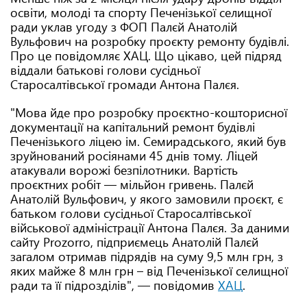
освіти, молоді та спорту Печенізької селищної
ради уклав угоду з ФОП Палєй Анатолій
Вульфович на розробку проєкту ремонту будівлі.
Про це повідомляє ХАЦ. Що цікаво, цей підряд
віддали батькові голови сусідньої
Старосалтівської громади Антона Палєя.
"Мова йде про розробку проєктно-кошторисної
документації на капітальний ремонт будівлі
Печенізького ліцею ім. Семирадського, який був
зруйнований росіянами 45 днів тому. Ліцей
атакували ворожі безпілотники. Вартість
проєктних робіт — мільйон гривень. Палєй
Анатолій Вульфович, у якого замовили проєкт, є
батьком голови сусідньої Старосалтівської
військової адміністрації Антона Палєя. За даними
сайту Prozorro, підприємець Анатолій Палєй
загалом отримав підрядів на суму 9,5 млн грн, з
яких майже 8 млн грн – від Печенізької селищної
ради та її підрозділів", — повідомив
ХАЦ
.