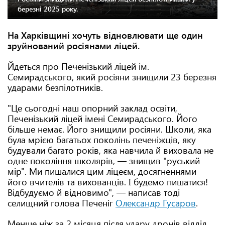
березні 2025 року.
На Харківщині хочуть відновлювати ще один
зруйнований росіянами ліцей.
Йдеться про Печенізький ліцей ім.
Семирадського, який росіяни знищили 23 березня
ударами безпілотників.
"Це сьогодні наш опорний заклад освіти,
Печенізький ліцей імені Семирадського. Його
більше немає. Його знищили росіяни. Школи, яка
була мрією багатьох поколінь печеніжців, яку
будували багато років, яка навчила й виховала не
одне покоління школярів, — знищив "руський
мір". Ми пишалися цим ліцеєм, досягненнями
його вчителів та вихованців. І будемо пишатися!
Відбудуємо й відновимо", — написав тоді
селищний голова Печеніг
Олександр Гусаров
.
Менше ніж за 2 місяця після удару дронів відділ