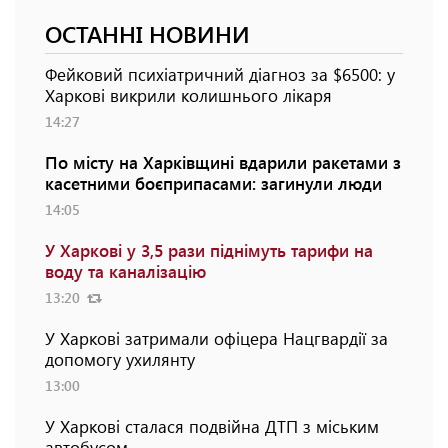
ОСТАННІ НОВИНИ
Фейковий психіатричний діагноз за $6500: у
Харкові викрили колишнього лікаря
14:27
По місту на Харківщині вдарили ракетами з
касетними боєприпасами: загинули люди
14:05
У Харкові у 3,5 рази піднімуть тарифи на
воду та каналізацію
13:20
У Харкові затримали офіцера Нацгвардії за
допомогу ухилянту
13:00
У Харкові сталася подвійна ДТП з міським
автобусом