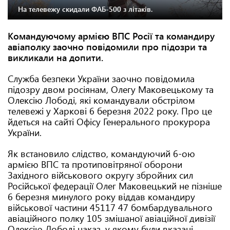
На телевежу скидали ФАБ-500 з літаків.
Командуючому армією ВПС Росії та командиру
авіаполку заочно повідомили про підозри та
викликали на допити.
Служба безпеки України заочно повідомила
підозру двом росіянам, Олегу Маковецькому та
Олексію Лободі, які командували обстрілом
телевежі у Харкові 6 березня 2022 року. Про це
йдеться на сайті Офісу Генерального прокурора
України.
Як встановило слідство, командуючий 6-ою
армією ВПС та протиповітряної оборони
Західного військового округу збройних сил
Російської федерації Олег Маковецький не пізніше
6 березня минулого року віддав командиру
військової частини 45117 47 бомбардувального
авіаційного полку 105 змішаної авіаційної дивізії
Олексію Лободі наказ, у якому були вказані