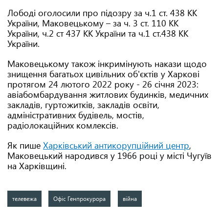
Лободі оголосили про підозру за ч.1 ст. 438 КК
України, Маковецькому – за ч. 3 ст. 110 КК
України, ч.2 ст 437 КК України та ч.1 ст.438 КК
України.
Маковецькому також інкримінують накази щодо
знищення багатьох цивільних об'єктів у Харкові
протягом 24 лютого 2022 року - 26 січня 2023:
авіабомбардування житлових будинків, медичних
закладів, гуртожитків, закладів освіти,
адміністративних будівель, мостів,
радіолокаційних комлексів.
Як пише
Харківський антикорупційний центр
,
Маковецький народився у 1966 році у місті Чугуїв
на Харківщині.
телевежа
Офіс Генпрокурора
війна