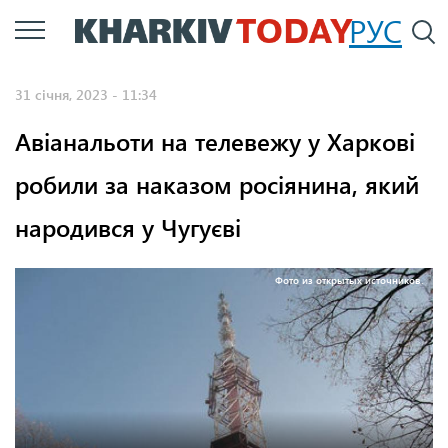
Перейти
РУС
П
до
основного
31 січня, 2023 - 11:34
вмісту
Авіанальоти на телевежу у Харкові
робили за наказом росіянина, який
народився у Чугуєві
Фото из открытых источников.