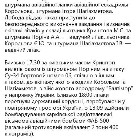
штурмана авіаційної ланки авіаційної ескадрильї
Корольова, штурмана Ігоря Шагіахметова.
Лобода віддав наказ приступити до
безпосереднього виконання завдання і визначив
екіпажі літаків у складі льотчика Криштопа М.С. та
штурмана Норіна А.А. — ведучий літак, льотчика
Корольова Є.Ю. та штурмана Шагіахметова І.В. —
ведений літак.
Близько 17:30 за київським часом Криштоп
вилетів разом із штурманом Норіним на літаку
Су-34 бортовой номер 06, спільно з іншим
літаком, до екіпажу якого входили Корольов та
Шагіахметов, з військового аеродрому "Балтімор"
у напрямку України. Близько 18:00 літаки
перетнули державний кордон і, перебуваючи у
повітряному просторі України, о 18:09 здійснили
бомбардування харківської радіотелевежі
вісьмома авіаційними бомбами ФАБ-500
(загальний тротиловий еквівалент 2 тони 400
кілограмів).