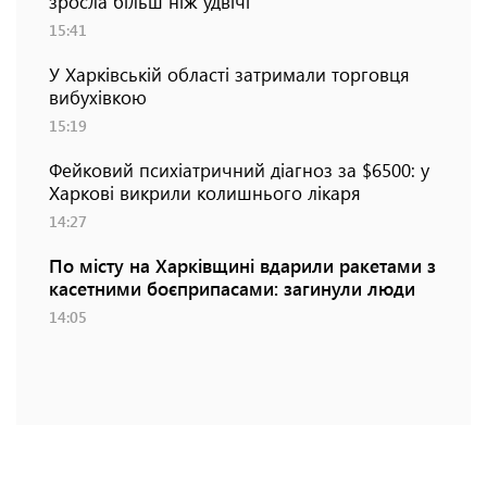
зросла більш ніж удвічі
15:41
У Харківській області затримали торговця
вибухівкою
15:19
Фейковий психіатричний діагноз за $6500: у
Харкові викрили колишнього лікаря
14:27
По місту на Харківщині вдарили ракетами з
касетними боєприпасами: загинули люди
14:05