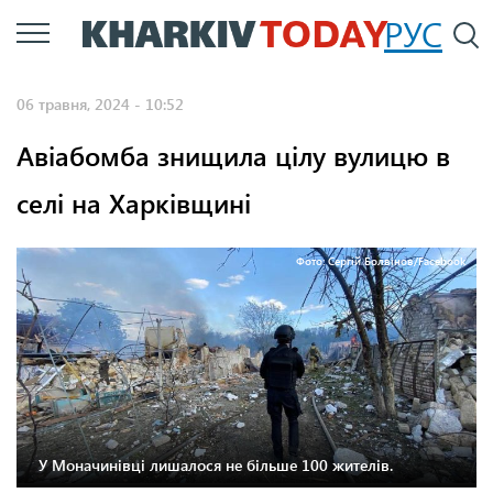
Перейти
РУС
П
до
основного
06 травня, 2024 - 10:52
вмісту
Авіабомба знищила цілу вулицю в
селі на Харківщині
Фото: Сергій Болвінов/Facebook
У Моначинівці лишалося не більше 100 жителів.