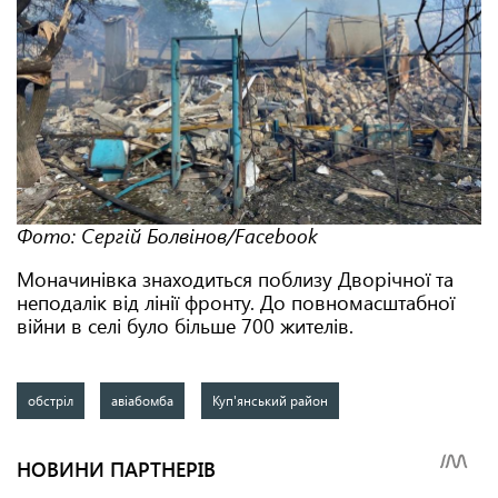
Фото: Сергій Болвінов/Facebook
Моначинівка знаходиться поблизу Дворічної та
неподалік від лінії фронту. До повномасштабної
війни в селі було більше 700 жителів.
обстріл
авіабомба
Куп'янський район