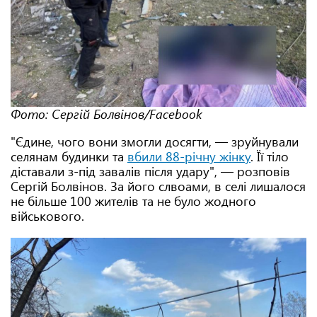
Фото: Сергій Болвінов/Facebook
"Єдине, чого вони змогли досягти, — зруйнували
селянам будинки та
вбили 88-річну жінку
. Її тіло
діставали з-під завалів після удару", — розповів
Сергій Болвінов. За його слвоами, в селі лишалося
не більше 100 жителів та не було жодного
військового.