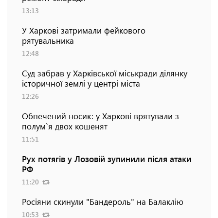
13:13
У Харкові затримали фейкового
рятувальника
12:48
Суд забрав у Харківської міськради ділянку
історичної землі у центрі міста
12:26
Обпечений носик: у Харкові врятували з
полум`я двох кошенят
11:51
Рух потягів у Лозовій зупинили після атаки
РФ
11:20
Росіяни скинули "Бандероль" на Балаклію
10:53