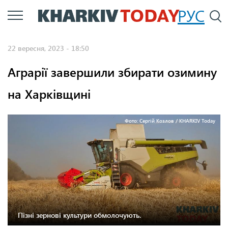
Перейти
РУС
П
до
основного
22 вересня, 2023 - 18:50
вмісту
Аграрії завершили збирати озимину
на Харківщині
Фото: Сергій Козлов / KHARKIV Today
Пізні зернові культури обмолочують.