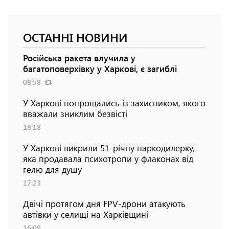
ОСТАННІ НОВИНИ
Російська ракета влучила у
багатоповерхівку у Харкові, є загиблі
08:58
У Харкові попрощались із захисником, якого
вважали зниклим безвісті
18:18
У Харкові викрили 51-річну наркодилерку,
яка продавала психотропи у флаконах від
гелю для душу
17:23
Двічі протягом дня FPV-дрони атакують
автівки у селищі на Харківщині
16:09