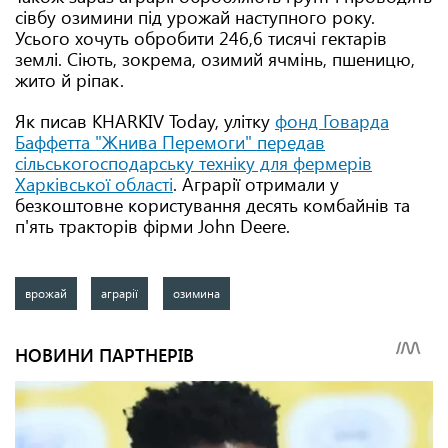
сівбу озимини під урожай наступного року.
Усього хочуть обробити 246,6 тисячі гектарів
землі. Сіють, зокрема, озимий ячмінь, пшеницю,
жито й ріпак.
Як писав KHARKIV Today, улітку
фонд Говарда
Баффетта "Жнива Перемоги" передав
сільськогосподарську техніку для фермерів
Харківської області
. Аграрії отримали у
безкоштовне користування десять комбайнів та
п'ять тракторів фірми John Deere.
врожай
аграрії
озимина