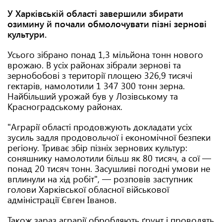
У Харківській області завершили збирати
озимину й почали обмолочувати пізні зернові
культури.
Усього зібрано понад 1,3 мільйона тонн нового
врожаю. В усіх районах зібрали зернові та
зернобобові з території площею 326,9 тисячі
гектарів, намолотили 1 347 300 тонн зерна.
Найбільший урожай був у Лозівському та
Красноградському районах.
"Аграрії області продовжують докладати усіх
зусиль задля продовольчої і економічної безпеки
регіону. Триває збір пізніх зернових культур:
соняшнику намолотили більш як 80 тисяч, а сої —
понад 20 тисяч тонн. Засушливі погодні умови не
вплинули на хід робіт", — розповів заступник
голови Харківської обласної військової
адміністрації Євген Іванов.
Також зараз аграрії обробляють ґрунт і проводять