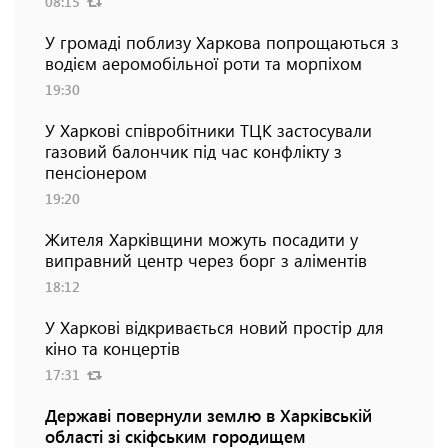
08:15
У громаді поблизу Харкова попрощаються з
водієм аеромобільної роти та морпіхом
19:30
У Харкові співробітники ТЦК застосували
газовий балончик під час конфлікту з
пенсіонером
19:20
Жителя Харківщини можуть посадити у
виправний центр через борг з аліментів
18:12
У Харкові відкривається новий простір для
кіно та концертів
17:31
Державі повернули землю в Харківській
області зі скіфським городищем