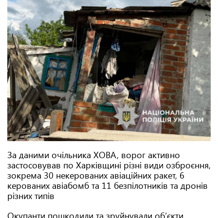
За даними очільника ХОВА, ворог активно
застосовував по Харківщині різні види озброєння,
зокрема 30 некерованих авіаційних ракет, 6
керованих авіабомб та 11 безпілотників та дронів
різних типів
Окупанти пошкодили та зруйнували обʼєкти