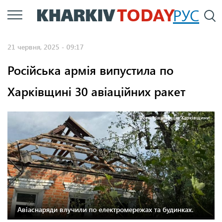
Перейти
РУС
П
до
основного
21 червня, 2025 - 09:17
вмісту
Російська армія випустила по
Харківщині 30 авіаційних ракет
Фото: Нацполіція Харківщини
Авіаснаряди влучили по електромережах та будинках.