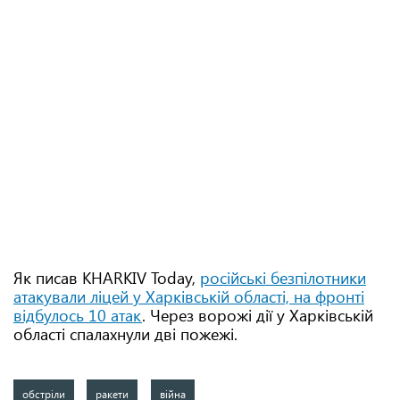
Як писав KHARKIV Today,
російські безпілотники
атакували ліцей у Харківській області, на фронті
відбулось 10 атак
. Через ворожі дії у Харківській
області спалахнули дві пожежі.
обстріли
ракети
війна