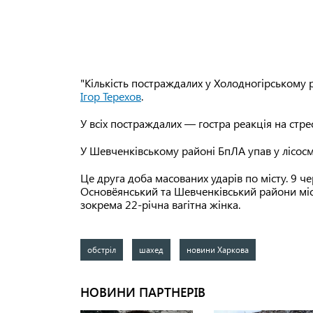
"Кількість постраждалих у Холодногірському р
Ігор Терехов
.
У всіх постраждалих — гостра реакція на стрес
У Шевченківському районі БпЛА упав у лісосм
Це друга доба масованих ударів по місту. 9 ч
Основёянський та Шевченківський райони міста
зокрема 22-річна вагітна жінка.
обстріл
шахед
новини Харкова