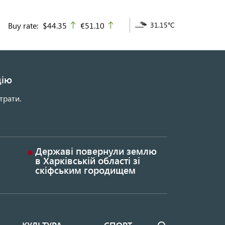
Buy rate:
$44.35
€51.10
31.15°C
up
up
цію
трати.
Державі повернули землю
в Харківській області зі
скіфським городищем