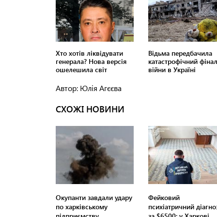
Автор: Юлія Агєєва
СХОЖІ НОВИНИ
Окупанти завдали удару
Фейковий
по харківському
психіатричний діагно
підприємству
за $6500: у Харкові