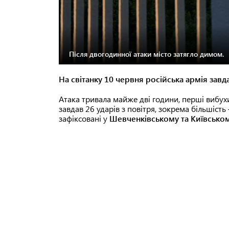
Після двогодинної атаки місто затягло димом.
На світанку 10 червня російська армія завд
Атака тривала майже дві години, перші вибух
завдав 26 ударів з повітря, зокрема більшіст
зафіксовані у
Шевченківському та Київськом