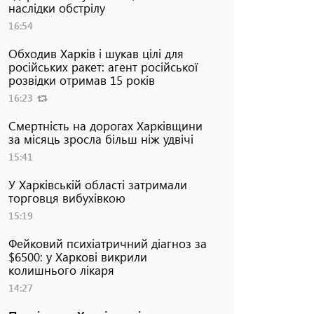
наслідки обстрілу
16:54
Обходив Харків і шукав цілі для
російських ракет: агент російської
розвідки отримав 15 років
16:23
Смертність на дорогах Харківщини
за місяць зросла більш ніж удвічі
15:41
У Харківській області затримали
торговця вибухівкою
15:19
Фейковий психіатричний діагноз за
$6500: у Харкові викрили
колишнього лікаря
14:27