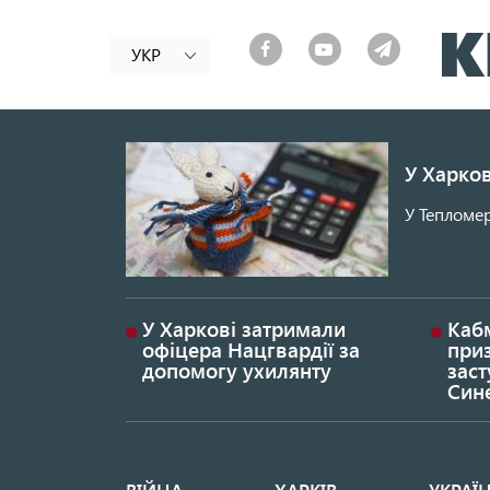
УКР
У Харков
У Тепломер
У Харкові затримали
Каб
офіцера Нацгвардії за
при
допомогу ухилянту
заст
Син