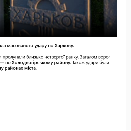
ала масованого удару по Харкову.
и пролунали близько четвертої ранку. Загалом ворог
ь — по
Холодногірському району
. Також удари були
у районах міста
.