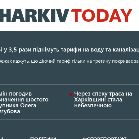
Перейти
до
основного
вмісту
і у 3,5 рази піднімуть тарифи на воду та каналіза
ежах кажуть, що діючий тариф тільки на третину покриває за
мін погодив
Через спеку траса на
значення шостого
Харківщині стала
упника Олега
небезпечною
єгубова