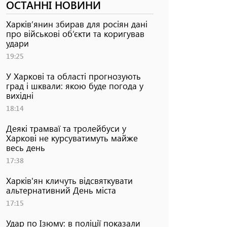
ОСТАННІ НОВИНИ
Харків’янин збирав для росіян дані
про військові об’єкти та коригував
удари
19:25
У Харкові та області прогнозують
град і шквали: якою буде погода у
вихідні
18:14
Деякі трамваї та тролейбуси у
Харкові не курсуватимуть майже
весь день
17:38
Харків'ян кличуть відсвяткувати
альтернативний День міста
17:15
Удар по Ізюму: в поліції показали