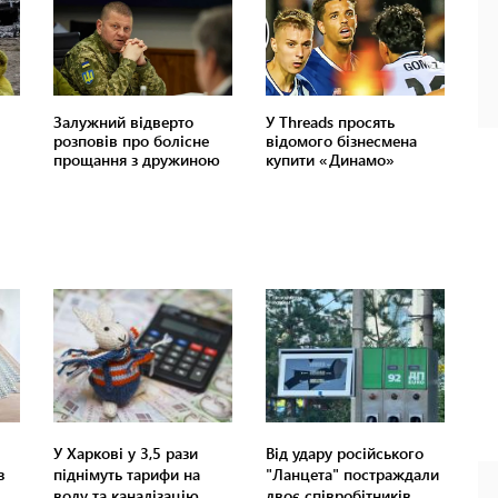
У Харкові у 3,5 рази
Від удару російського
з
піднімуть тарифи на
"Ланцета" постраждали
воду та каналізацію
двоє співробітників