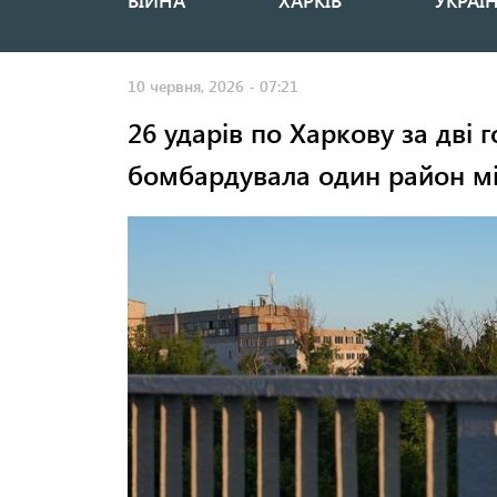
ВІЙНА
ХАРКІВ
УКРАЇ
Основная
навигация
10 червня, 2026 - 07:21
26 ударів по Харкову за дві 
бомбардувала один район мі