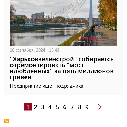
18 сентября, 2024 - 13:43
"Харьковзеленстрой" собирается
отремонтировать "мост
влюбленных" за пять миллионов
гривен
Предприятие ищет подрядчика.
1
2
3
4
5
6
7
8
9
…