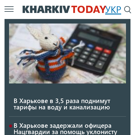
Перейти
УКР
По
к
основному
содержанию
В Харькове в 3,5 раза поднимут
тарифы на воду и канализацию
В Харькове задержали офицера
Нацгвардии за помощь уклонисту