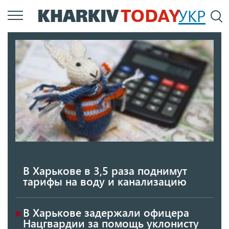
Перейти
УКР
По
к
основному
содержанию
В Харькове в 3,5 раза поднимут
тарифы на воду и канализацию
В Харькове задержали офицера
Нацгвардии за помощь уклонисту