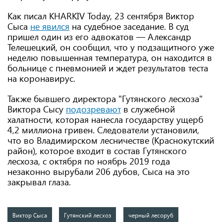
Как писал KHARKIV Today, 23 сентября Виктор
Сыса
не явился
на судебное заседание. В суд
пришел один из его адвокатов — Александр
Телешецкий, он сообщил, что у подзащитного уже
неделю повышенная температура, он находится в
больнице с пневмонией и ждет результатов теста
на коронавирус.
Также бывшего директора "Гутянского лесхоза"
Виктора Сысу
подозревают
в служебной
халатности, которая нанесла государству ущерб
4,2 миллиона гривен. Следователи установили,
что во Владимирском лесничестве (Краснокутский
район), которое входит в состав Гутянского
лесхоза, с октября по ноябрь 2019 года
незаконно вырубали 206 дубов, Сыса на это
закрывал глаза.
Виктор Сыса
Гутянский лесхоз
черный лесоруб