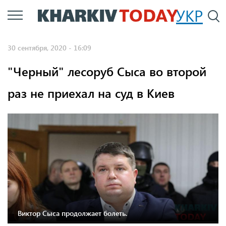
Перейти
УКР
По
к
основному
30 сентября, 2020 - 16:09
содержанию
"Черный" лесоруб Сыса во второй
раз не приехал на суд в Киев
Виктор Сыса продолжает болеть.