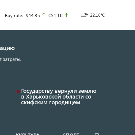
Buy rate:
$44.35
€51.10
22.16°C
up
up
изацию
т затраты.
Государству вернули землю
в Харьковской области со
скифским городищем