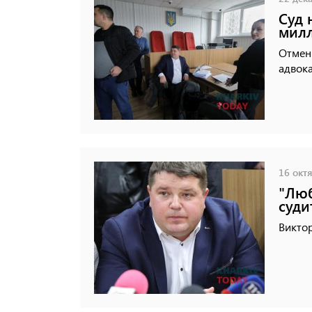
Суд 
милл
Отмени
адвока
16 октя
"Люб
суди
Виктор