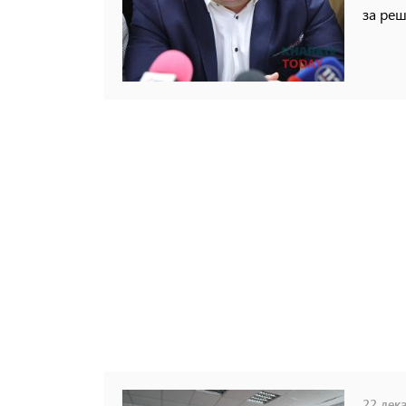
за реш
22 дека