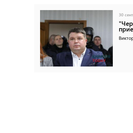
30 сент
"Чер
прие
Виктор