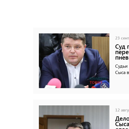
23 сент
Суд 
пере
пне
Судьи 
Сыса в
12 авгу
Дело
Сыса