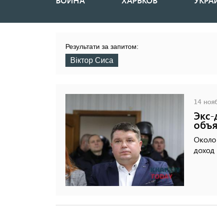
ВОЙНА
ХАРЬКОВ
УКРА
Основная
навигация
Результати за запитом:
Віктор Сиса
14 нояб
Экс-
объя
Около 
доход 