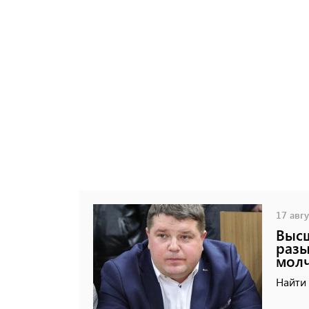
17 авгу
Высш
разы
мол
Найти