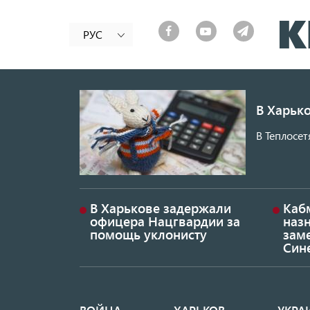
РУС
В Харько
В Теплосет
В Харькове задержали
Каб
офицера Нацгвардии за
наз
помощь уклонисту
заме
Син