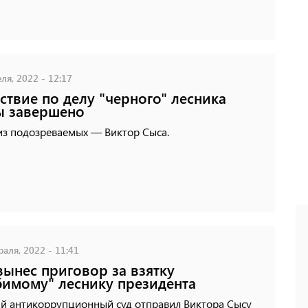
ля, 2022 - 12:17
ствие по делу "черного" лесника
ы завершено
из подозреваемых — Виктор Сыса.
аля, 2022 - 11:41
вынес приговор за взятку
имому" леснику президента
й антикоррупционный суд отправил Виктора Сысу