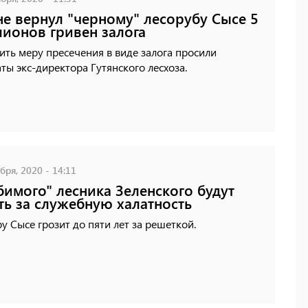
не вернул "черному" лесорубу Сысе 5
ионов гривен залога
ть меру пресечения в виде залога просили
ты экс-директора Гутянского лесхоза.
бря, 2020 - 14:11
имого" лесника Зеленского будут
ть за служебную халатность
у Сысе грозит до пяти лет за решеткой.