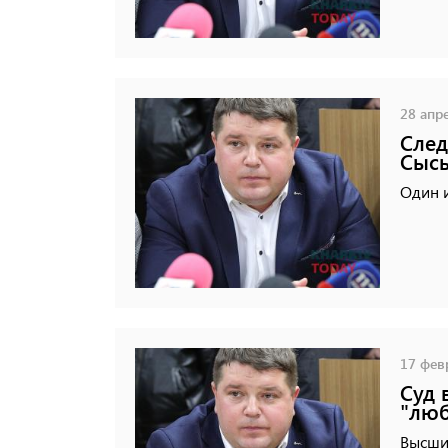
28 апре
След
Сыс
Один 
17 февр
Суд 
"люб
Высши