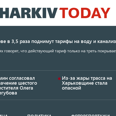
Перейти
к
основному
содержанию
ве в 3,5 раза поднимут тарифы на воду и канал
ях говорят, что действующий тариф только на треть покрывае
мин согласовал
Из-за жары трасса на
начение шестого
Харьковщине стала
стителя Олега
опасной
егубова