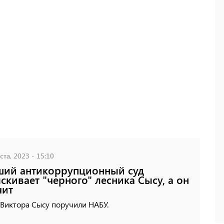
ста, 2023 - 15:10
ий антикоррупционный суд
скивает "черного" лесника Сысу, а он
чит
 Виктора Сысу поручили НАБУ.