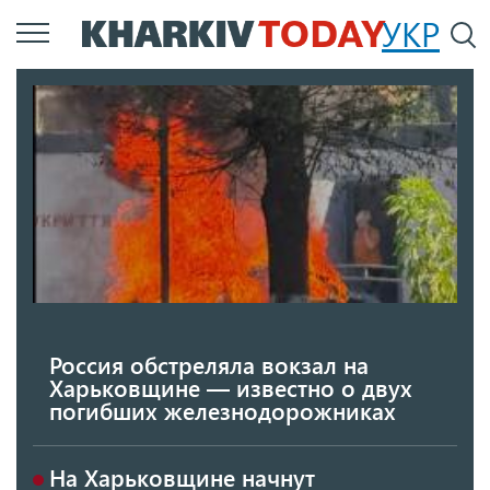
Перейти
УКР
По
к
основному
содержанию
Россия обстреляла вокзал на
Харьковщине — известно о двух
погибших железнодорожниках
На Харьковщине начнут