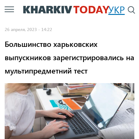
Перейти
УКР
По
к
основному
26 апреля, 2023 - 14:22
содержанию
Большинство харьковских
выпускников зарегистрировались на
мультипредметний тест