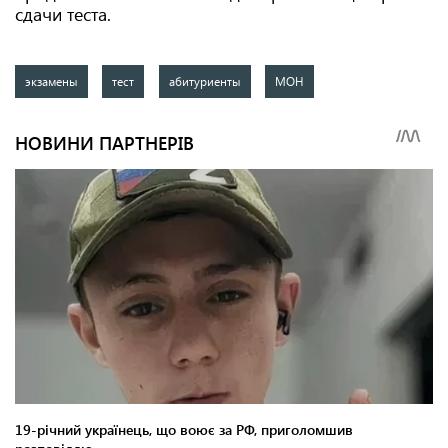
сдачи теста.
экзамены
тест
абитуриенты
МОН