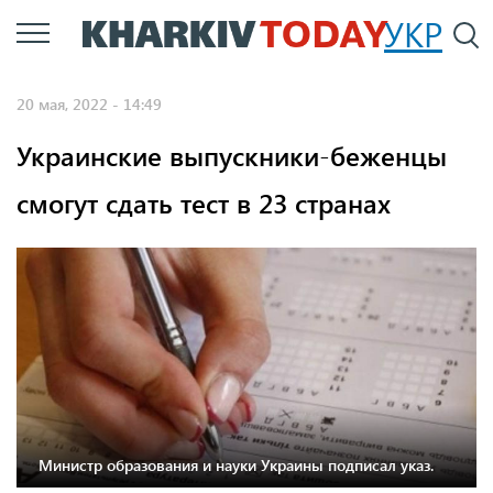
Перейти
УКР
По
к
основному
20 мая, 2022 - 14:49
содержанию
Украинские выпускники-беженцы
смогут сдать тест в 23 странах
Министр образования и науки Украины подписал указ.