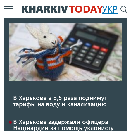
Перейти
УКР
По
к
основному
содержанию
В Харькове в 3,5 раза поднимут
тарифы на воду и канализацию
В Харькове задержали офицера
Нацгвардии за помощь уклонисту