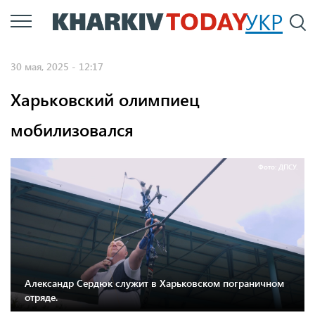
Перейти
УКР
По
к
основному
30 мая, 2025 - 12:17
содержанию
Харьковский олимпиец
мобилизовался
Фото: ДПСУ.
Александр Сердюк служит в Харьковском пограничном
отряде.