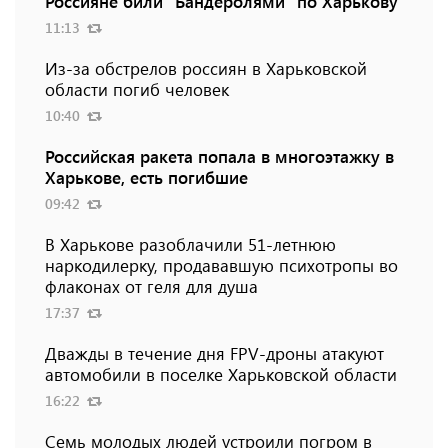
Россияне били "Бандеролями" по Харькову
11:13
Из-за обстрелов россиян в Харьковской
области погиб человек
10:40
Российская ракета попала в многоэтажку в
Харькове, есть погибшие
09:42
В Харькове разоблачили 51-летнюю
наркодилерку, продававшую психотропы во
флаконах от геля для душа
17:37
Дважды в течение дня FPV-дроны атакуют
автомобили в поселке Харьковской области
16:22
Семь молодых людей устроили погром в