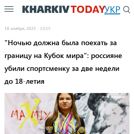
Перейти
УКР
По
к
основному
18 ноября, 2025 - 13:15
содержанию
"Ночью должна была поехать за
границу на Кубок мира": россияне
убили спортсменку за две недели
до 18-летия
Фото: соцмережі.