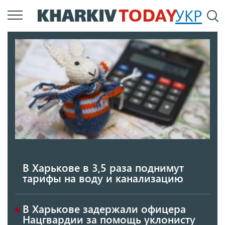
Перейти
УКР
По
к
основному
содержанию
В Харькове в 3,5 раза поднимут
тарифы на воду и канализацию
В Харькове задержали офицера
Нацгвардии за помощь уклонисту