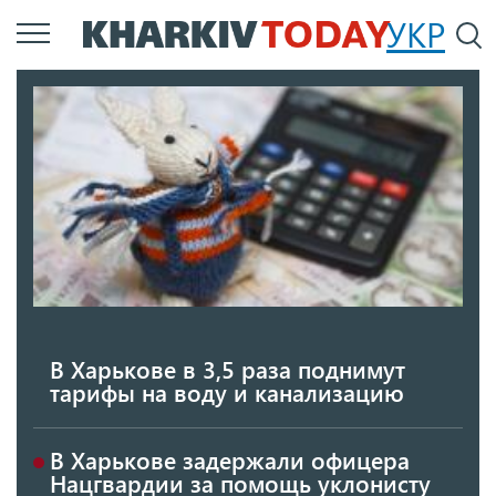
Перейти
УКР
По
к
основному
содержанию
В Харькове в 3,5 раза поднимут
тарифы на воду и канализацию
В Харькове задержали офицера
Нацгвардии за помощь уклонисту