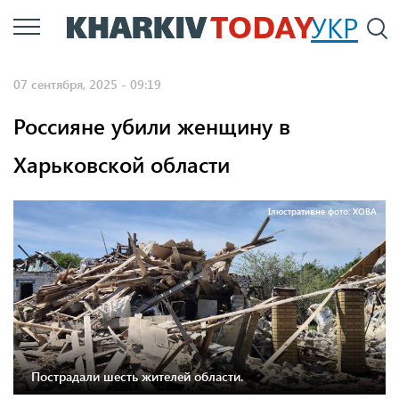
Перейти
УКР
По
к
основному
07 сентября, 2025 - 09:19
содержанию
Россияне убили женщину в
Харьковской области
Ілюстративне фото: ХОВА
Пострадали шесть жителей области.