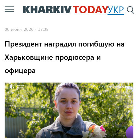
Перейти
УКР
По
к
основному
06 июня, 2026 - 17:38
содержанию
Президент наградил погибшую на
Харьковщине продюсера и
офицера
Фото з відкритих джерел