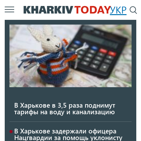
Перейти
УКР
По
к
основному
содержанию
В Харькове в 3,5 раза поднимут
тарифы на воду и канализацию
В Харькове задержали офицера
Нацгвардии за помощь уклонисту