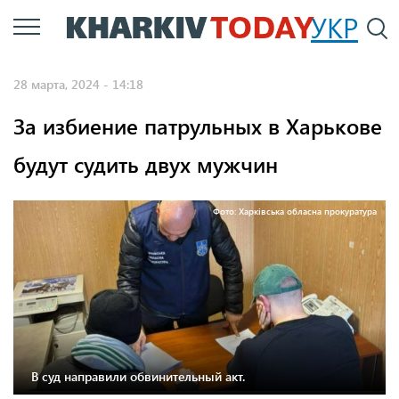
Перейти
УКР
По
к
основному
28 марта, 2024 - 14:18
содержанию
За избиение патрульных в Харькове
будут судить двух мужчин
Фото: Харківська обласна прокуратура
В суд направили обвинительный акт.