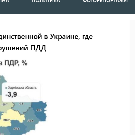
ИНА
ПОЛИТИКА
ФОТОРЕПОРТАЖИ
динственной в Украине, где
арушений ПДД
Графіка: Опендатабот.