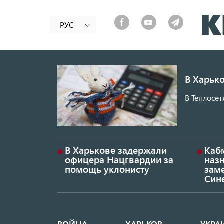
РУС
В Харько
В Теплосет
В Харькове задержали
Каб
офицера Нацгвардии за
наз
помощь уклонисту
заме
Син