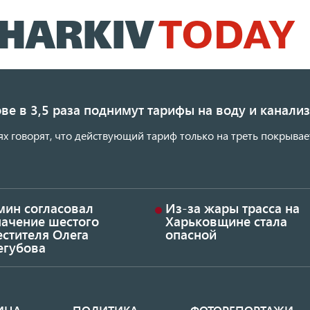
Перейти
к
основному
содержанию
ве в 3,5 раза поднимут тарифы на воду и канал
ях говорят, что действующий тариф только на треть покрывае
мин согласовал
Из-за жары трасса на
начение шестого
Харьковщине стала
стителя Олега
опасной
егубова