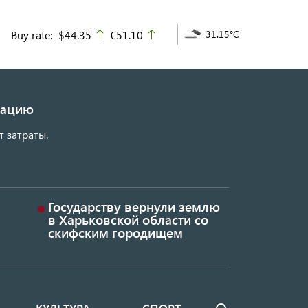
Buy rate:
$44.35
€51.10
31.15°C
up
up
изацию
т затраты.
Государству вернули землю
в Харьковской области со
скифским городищем