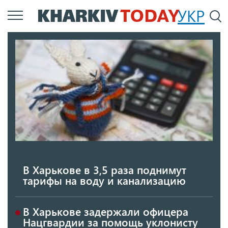
Перейти
УКР
По
к
основному
содержанию
В Харькове в 3,5 раза поднимут
тарифы на воду и канализацию
В Харькове задержали офицера
Нацгвардии за помощь уклонисту