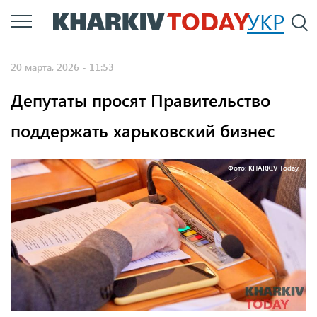
Перейти
УКР
По
к
основному
20 марта, 2026 - 11:53
содержанию
Депутаты просят Правительство
поддержать харьковский бизнес
Фото: KHARKIV Today.