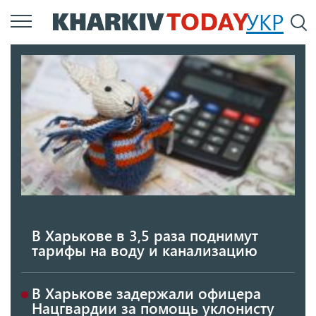
Перейти
УКР
По
к
основному
содержанию
В Харькове в 3,5 раза поднимут
тарифы на воду и канализацию
В Харькове задержали офицера
Нацгвардии за помощь уклонисту