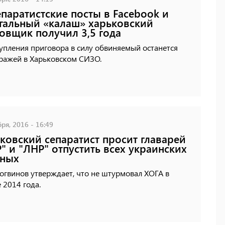
епаратистские посты в Facebook и
гальный «калаш» харьковский
овщик получил 3,5 года
упления приговора в силу обвиняемый останется
тражей в Харьковском СИЗО.
ря, 2016 - 16:49
ковский сепаратист просит главарей
" и "ЛНР" отпустить всех украинских
нных
огвинов утверждает, что не штурмовал ХОГА в
 2014 года.