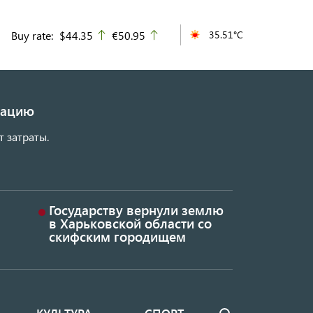
Buy rate:
$44.35
€50.95
35.51°C
up
up
изацию
т затраты.
Государству вернули землю
в Харьковской области со
скифским городищем