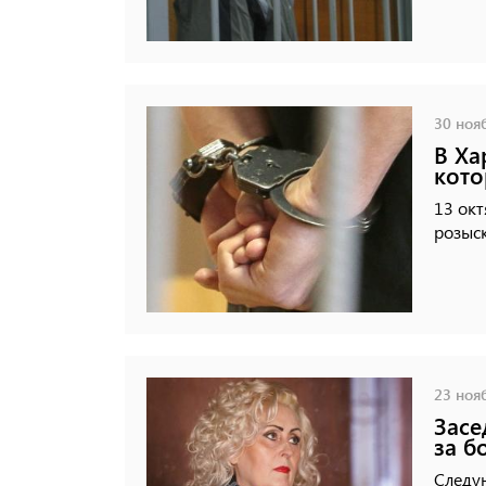
30 нояб
В Ха
кото
13 ок
розыск
23 нояб
Засе
за б
Следую