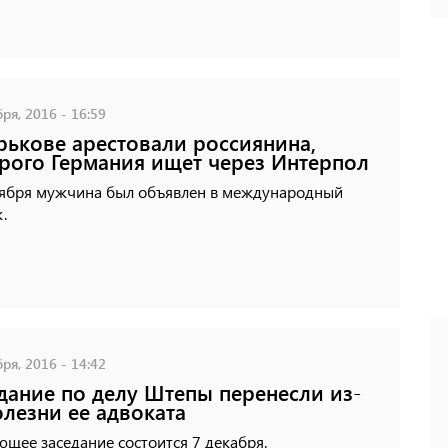
ря, 2016 - 16:59
рькове арестовали россиянина,
рого Германия ищет через Интерпол
тября мужчина был объявлен в международный
.
ря, 2016 - 14:42
дание по делу Штепы перенесли из-
олезни ее адвоката
щее заседание состоится 7 декабря.