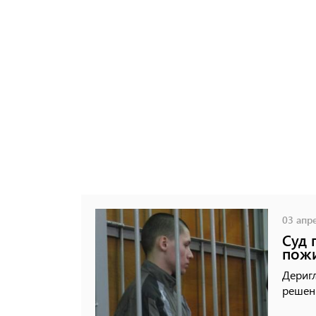
03 апре
Суд 
пож
Деригл
решени