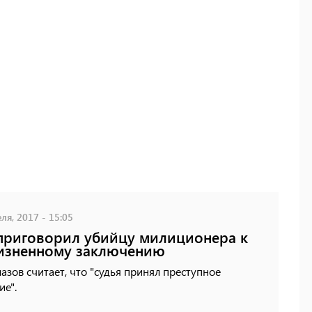
ля, 2017 - 15:05
приговорил убийцу милиционера к
изненному заключению
азов считает, что "судья принял преступное
е".