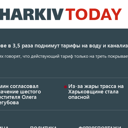
Перейти
к
основному
содержанию
ве в 3,5 раза поднимут тарифы на воду и канал
ях говорят, что действующий тариф только на треть покрывае
мин согласовал
Из-за жары трасса на
начение шестого
Харьковщине стала
стителя Олега
опасной
егубова