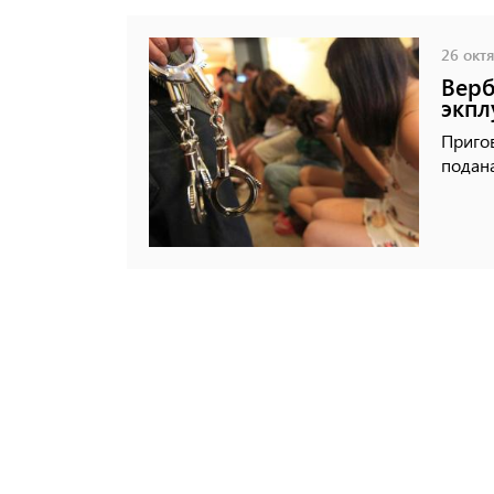
26 октя
Верб
экпл
Пригов
подана