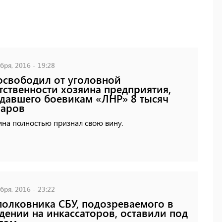
бря, 2016 - 19:28
освободил от уголовной
тственности хозяина предприятия,
давшего боевикам «ЛНР» 8 тысяч
ларов
на полностью признал свою вину.
бря, 2016 - 23:22
олковника СБУ, подозреваемого в
дении на инкассаторов, оставили под