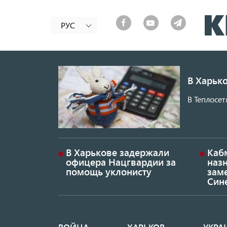
РУС
В Харько
В Теплосет
В Харькове задержали
Каб
офицера Нацгвардии за
наз
помощь уклонисту
заме
Син