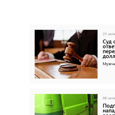
23 октя
Суд 
отве
пере
дол
Мужчи
08 октя
Подп
напа