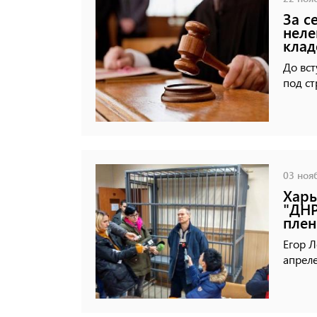
За с
неле
клад
До вст
под с
03 нояб
Харь
"ДНР
пле
Егор Л
апреле