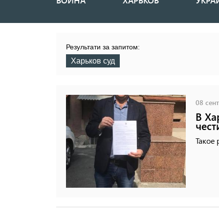
ВОЙНА
ХАРЬКОВ
УКРА
Основная
навигация
Результати за запитом:
Харьков суд
08 сент
В Ха
чест
Такое 