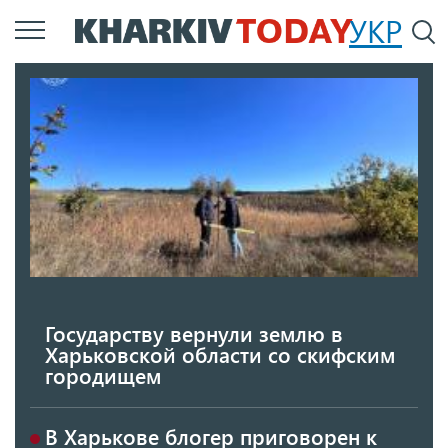
Перейти
УКР
По
к
основному
содержанию
Государству вернули землю в
Харьковской области со скифским
городищем
В Харькове блогер приговорен к