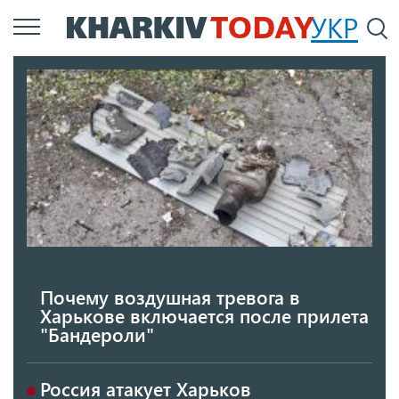
Перейти
УКР
По
к
основному
содержанию
Почему воздушная тревога в
Харькове включается после прилета
"Бандероли"
Россия атакует Харьков