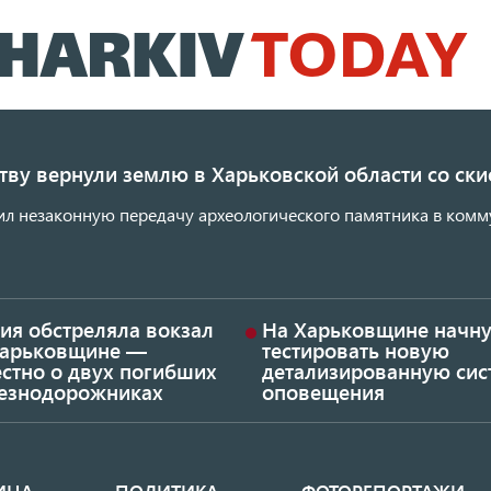
Перейти
к
основному
содержанию
ству вернули землю в Харьковской области со с
ил незаконную передачу археологического памятника в комм
ия обстреляла вокзал
На Харьковщине начну
Харьковщине —
тестировать новую
стно о двух погибших
детализированную сис
езнодорожниках
оповещения