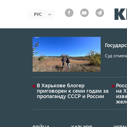
РУС
Государ
Суд отмен
В Харькове блогер
Росс
приговорен к семи годам за
на 
пропаганду СССР и России
изве
жел