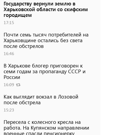
Государству вернули землю в
Харьковской области со скифским
городищем
17:15
Почти семь тысяч потребителей на
Харьковщине остались без света
после обстрелов
16:46
В Харькове блогер приговорен к
семи годам за пропаганду СССР и
России
16:09
Как выглядит вокзал в Лозовой
после обстрела
15:23
Пересела с колесного кресла на
работа. На Купянском направлении
военные спасли пенсионерку