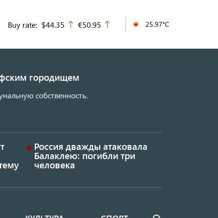
Buy rate:
$44.35
€50.95
25.97°C
up
up
кифским городищем
унальную собственность.
т
Россия дважды атаковала
Балаклею: погибли три
тему
человека