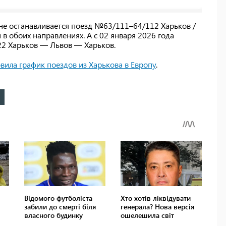
ине останавливается поезд №63/111–64/112 Харьков /
 обоих направлениях. А с 02 января 2026 года
22 Харьков — Львов — Харьков.
вила график поездов из Харькова в Европу
.